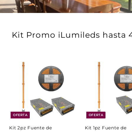
Kit Promo iLumileds hasta 4
A
g
r
e
g
a
r
a
l
OFERTA
OFERTA
c
a
Kit 2pz Fuente de
Kit 1pz Fuente de
r