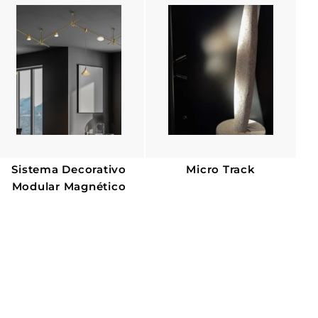
Γ
u
r
u
a
t
a
l
a
l
Sistema Decorativo
Micro Track
Modular Magnético