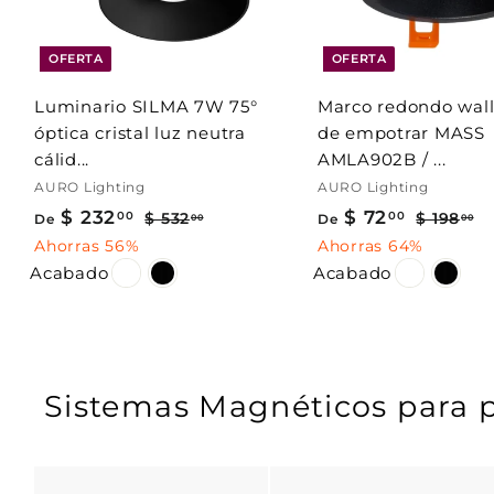
r
a
l
OFERTA
OFERTA
c
a
Luminario SILMA 7W 75°
Marco redondo wal
r
r
óptica cristal luz neutra
de empotrar MASS
i
cálid...
AMLA902B / ...
t
o
AURO Lighting
AURO Lighting
P
P
$ 232
D
$ 72
D
00
00
$ 532
$
$ 198
$
De
De
00
00
r
r
5
1
e
e
Ahorras 56%
Ahorras 64%
3
9
e
e
Acabado
Acabado
$
$
2
8
c
c
2
7
.
.
i
i
3
0
2
0
o
o
0
0
2
.
h
h
.
0
Sistemas Magnéticos para pr
a
a
0
0
b
b
i
i
0
t
t