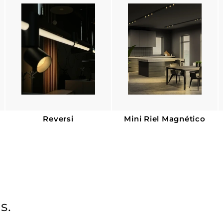
r
u
t
a
a
l
Reversi
Mini Riel Magnético
s.