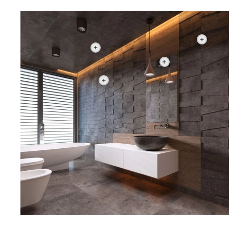
+
+
+
+