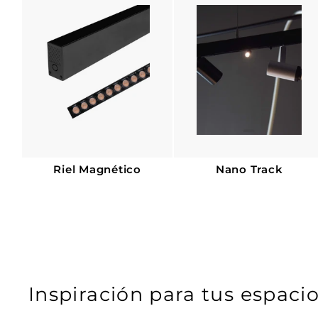
u
u
a
a
l
l
Riel Magnético
Nano Track
Inspiración para tus espacio