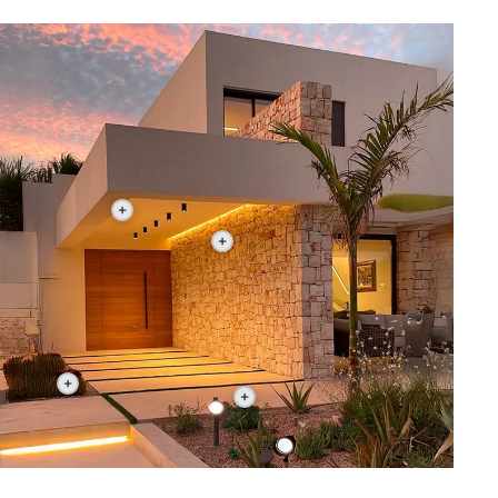
+
+
+
+