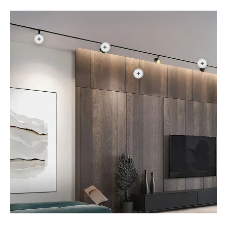
+
+
+
+