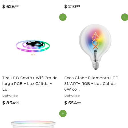
$ 626
$
$ 210
$
00
00
6
2
Agregar al carrito
Agregar al carrito
2
1
6
0
.
.
0
0
0
0
Tira LED Smart+ Wifi 2m de
Foco Globe Filamento LED
largo RGB + Luz Cálida +
SMART+ RGB + Luz Cálida
Lu...
6W co...
Ledvance
Ledvance
$ 864
$
$ 654
$
00
00
8
6
Agregar al carrito
6
5
4
4