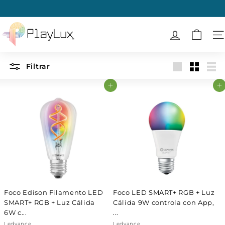
Ir
directamente
diapositivas
al
P
pausa
contenido
l
N
a
y
Filtrar
Large
Small
List
L
Agregar al carrito
Agregar al carrito
u
x
Foco Edison Filamento LED
Foco LED SMART+ RGB + Luz
SMART+ RGB + Luz Cálida
Cálida 9W controla con App,
6W c...
...
Ledvance
Ledvance