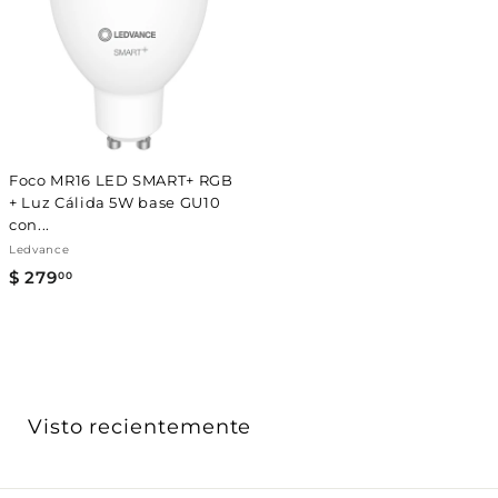
Γ
.
.
0
0
0
0
Foco MR16 LED SMART+ RGB
+ Luz Cálida 5W base GU10
con...
Ledvance
$ 279
$
00
2
7
9
.
0
Visto recientemente
0