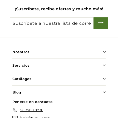
¡Suscríbete, recibe ofertas y mucho más!
Suscríbete
a
nuestra
lista
de
Nosotros
correo
Servicios
Catálogos
Blog
Ponerse en contacto
56 3700 0736
hola@playlux.mx