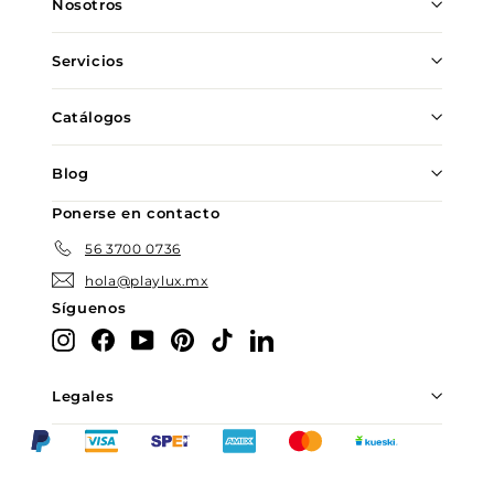
Nosotros
correo
Servicios
Catálogos
Blog
Ponerse en contacto
56 3700 0736
hola@playlux.mx
Síguenos
Instagram
Facebook
YouTube
Pinterest
TikTok
LinkedIn
Legales
Chatea con nosotros