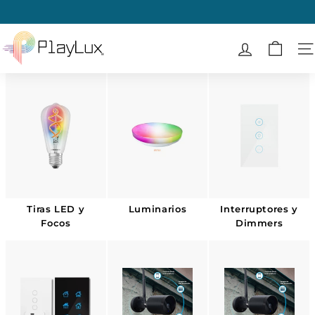
Ir
directamente
diapositivas
al
P
pausa
contenido
l
N
a
y
L
u
x
Tiras LED y
Luminarios
Interruptores y
Focos
Dimmers