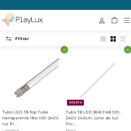
Ir
directamente
diapositivas
al
P
pausa
contenido
l
N
a
y
Filtrar
Large
Small
List
L
Agregar al carrito
Agregar al carrito
u
x
OFERTA
Tubo LED T8 Top Tube
Tubo T8 LED 36W FA8 100-
transparente 18w 100-240V
240V 240cm, color de luz
luz frí...
frío ...
Lumiance
Philco