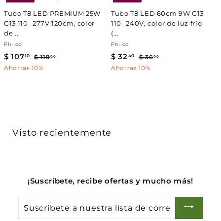
a
l
a
l
Tubo T8 LED PREMIUM 25W
Tubo T8 LED 60cm 9W G13
G13 110- 277V 120cm, color
110- 240V, color de luz frío
de ...
(...
Philco
Philco
P
$ 107
$
P
P
$ 32
$
P
10
40
$ 119
$
$ 36
$
00
00
r
r
r
r
1
3
1
3
Ahorras 10%
Ahorras 10%
e
e
1
e
e
6
0
2
9
.
c
c
c
c
7
.
.
0
i
i
i
i
0
0
.
4
o
o
o
o
0
d
1
h
d
0
h
e
a
e
a
0
Visto recientemente
o
b
o
b
f
i
f
i
e
t
e
t
r
u
r
u
t
a
t
a
¡Suscríbete, recibe ofertas y mucho más!
a
l
a
l
Suscríbete
a