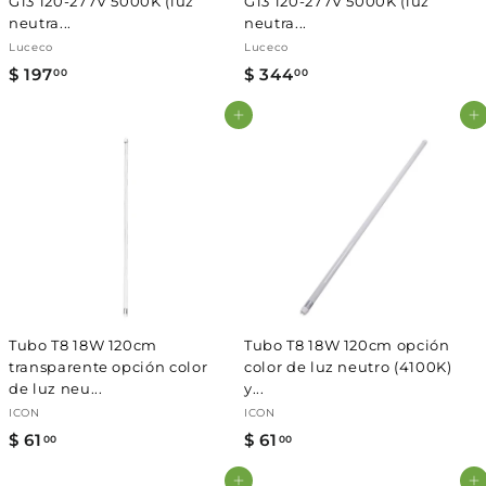
Γ
G13 120-277V 5000K (luz
G13 120-277V 5000K (luz
neutra...
neutra...
Luceco
Luceco
$ 197
$
$ 344
$
00
00
1
3
Agregar al carrito
Agregar al carrito
9
4
7
4
.
.
0
0
0
0
Tubo T8 18W 120cm
Tubo T8 18W 120cm opción
transparente opción color
color de luz neutro (4100K)
de luz neu...
y...
ICON
ICON
$ 61
$
$ 61
$
00
00
6
6