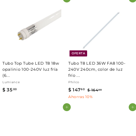
Agregar al carrito
Agregar al carrito
1
1
.
.
0
0
0
0
OFERTA
Tubo Top Tube LED T8 18w
Tubo T8 LED 36W FA8 100-
opalinio 100-240V luz fría
240V 240cm, color de luz
(6...
frío ...
Lumiance
Philco
$ 35
$
P
$ 147
$
P
00
60
$ 164
$
00
r
r
1
3
1
Ahorras 10%
e
e
6
5
4
4
c
c
Agregar al carrito
Agregar al carrito
.
7
.
i
i
0
0
.
o
o
0
0
d
6
h
e
a
0