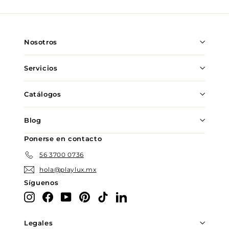
nuestra
lista
de
Nosotros
correo
Servicios
Catálogos
Blog
Ponerse en contacto
56 3700 0736
hola@playlux.mx
Síguenos
Instagram
Facebook
YouTube
Pinterest
TikTok
LinkedIn
Legales