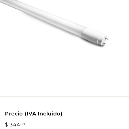
Precio (IVA Incluido)
Precio
$ 344
$
00