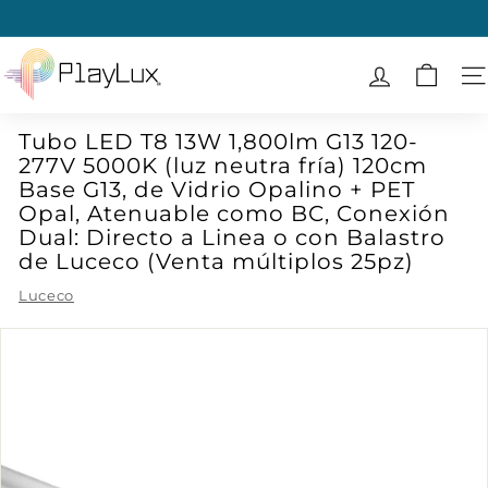
Ir
directamente
diapositivas
al
P
pausa
contenido
l
N
a
Tubo LED T8 13W 1,800lm G13 120-
y
277V 5000K (luz neutra fría) 120cm
L
Base G13, de Vidrio Opalino + PET
u
Opal, Atenuable como BC, Conexión
x
Dual: Directo a Linea o con Balastro
de Luceco (Venta múltiplos 25pz)
Luceco