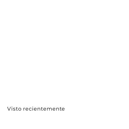
Tubo LED T8 13W 1,800lm G13 120-277V 5000K (luz
neutra...
Luceco
$ 344
$
00
3
4
4
.
0
Visto recientemente
0