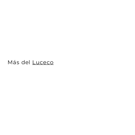
1,800lm G13 120-277V
5000K (luz neutra...
Luceco
$ 344
$
00
3
4
4
.
0
Más del
Luceco
0