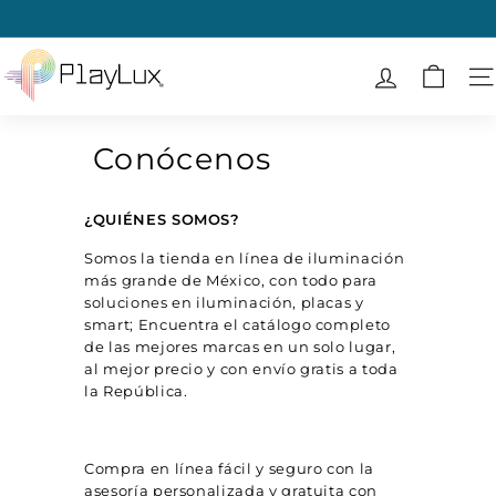
Ir
directamente
diapositivas
al
P
pausa
contenido
l
N
a
y
Conócenos
L
u
¿QUIÉNES SOMOS?
x
Somos la tienda en línea de iluminación
más grande de México, con todo para
soluciones en iluminación, placas y
smart; Encuentra el catálogo completo
de las mejores marcas en un solo lugar,
al mejor precio y con envío gratis a toda
la República.
Compra en línea fácil y seguro con la
asesoría personalizada y gratuita con