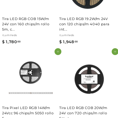
0
0
Tira LED RGB COB 15W/m
Tira LED RGB 19.2W/m 24V
24V con 160 chips/m rollo
con 120 chips/m 4040 para
5m, c...
int...
iLumileds
iLumileds
$ 1,780
$
$ 1,948
$
00
00
1
1
Agregar al carrito
Agregar al carrito
,
,
7
9
8
4
0
8
.
.
0
0
0
0
Tira Pixel LED RGB 14W/m
Tira LED RGB COB 20W/m
24Vcc 96 chips/m 5050 rollo
24V con 720 chips/m rollo