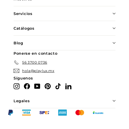
correo
Servicios
Catálogos
Blog
Ponerse en contacto
56 3700 0736
hola@playlux.mx
Síguenos
Instagram
Facebook
YouTube
Pinterest
TikTok
LinkedIn
Legales