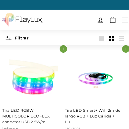
Ir
directamente
diapositivas
al
P
pausa
contenido
l
N
a
y
Filtrar
Large
Small
List
L
Agregar al carrito
Agregar al carrito
u
x
Tira LED RGBW
Tira LED Smart+ Wifi 2m de
MULTICOLOR ECOFLEX
largo RGB + Luz Cálida +
conector USB 2.5W/m, ...
Lu...
Ledvance
Ledvance