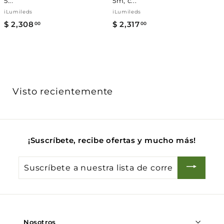
5...
5m, c...
iLumileds
iLumileds
$ 2,308
$
$ 2,317
$
00
00
2
2
,
,
3
3
0
1
8
7
Visto recientemente
.
.
0
0
0
0
¡Suscríbete, recibe ofertas y mucho más!
Suscríbete
a
nuestra
lista
de
Nosotros