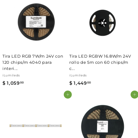
Γ
0
.
1
o
o
.
0
d
2
h
0
e
a
0
.
0
o
b
0
f
i
0
e
t
r
u
t
a
a
l
Tira LED RGB 7W/m 24V con
Tira LED RGBW 16.8W/m 24V
120 chips/m 4040 para
rollo de 5m con 60 chips/m
interi...
c...
iLumileds
iLumileds
$ 1,059
$
$ 1,449
$
00
00
1
1
Agregar al carrito
Agregar al carrito
,
,
0
4
5
4
9
9
.
.
0
0