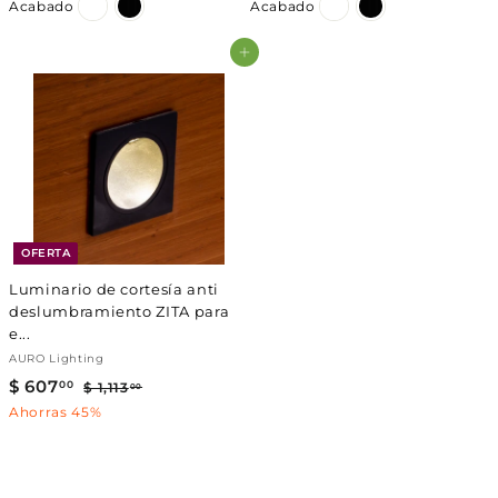
Γ
Acabado
Acabado
9
9
8
8
Agregar al carrito
.
.
0
0
0
0
OFERTA
Luminario de cortesía anti
deslumbramiento ZITA para
e...
AURO Lighting
P
$ 607
$
P
00
$ 1,113
$
00
r
r
1
6
Ahorras 45%
e
e
,
0
1
c
c
7
1
i
i
3
.
o
o