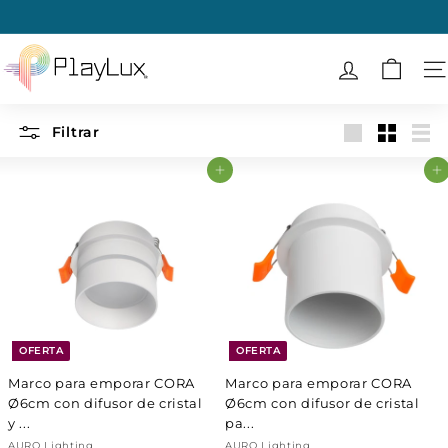
Ir
directamente
diapositivas
al
P
pausa
contenido
l
N
a
y
Filtrar
Large
Small
List
L
Agregar al carrito
Agregar al carrito
u
x
OFERTA
OFERTA
Marco para emporar CORA
Marco para emporar CORA
Ø6cm con difusor de cristal
Ø6cm con difusor de cristal
y ...
pa...
AURO Lighting
AURO Lighting