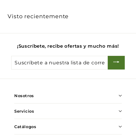
.
d
0
h
0
e
a
0
0
Visto recientemente
o
b
f
i
e
t
r
u
t
a
¡Suscríbete, recibe ofertas y mucho más!
a
l
Suscríbete
a
nuestra
lista
de
Nosotros
correo
Servicios
Catálogos