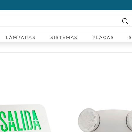
diapositivas
pausa
Bu
LÁMPARAS
SISTEMAS
PLACAS
A
g
r
e
g
a
r