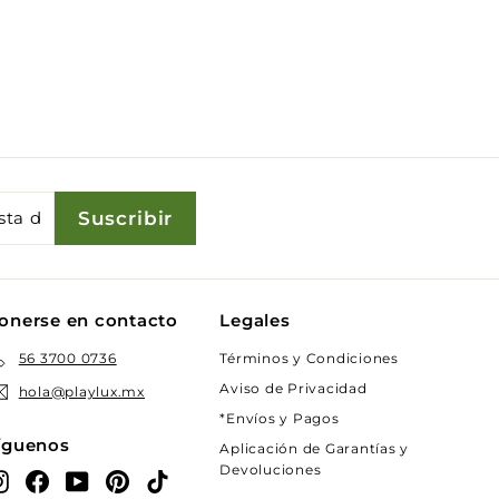
Suscribir
onerse en contacto
Legales
Términos y Condiciones
56 3700 0736
Aviso de Privacidad
hola@playlux.mx
*Envíos y Pagos
íguenos
Aplicación de Garantías y
Devoluciones
Instagram
Facebook
YouTube
Pinterest
TikTok