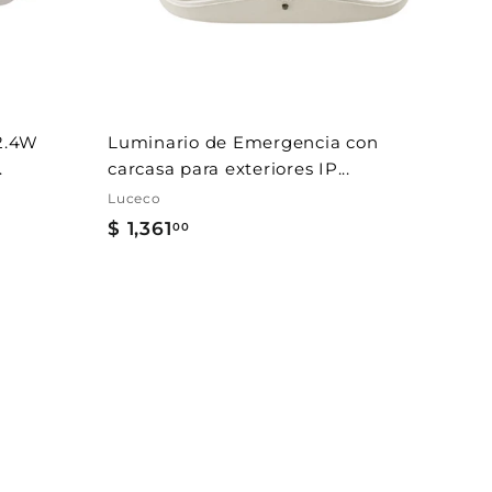
Γ
a
l
c
a
r
r
i
t
2.4W
Luminario de Emergencia con
o
.
carcasa para exteriores IP...
Luceco
$ 1,361
$
00
1
,
3
6
1
.
0
0