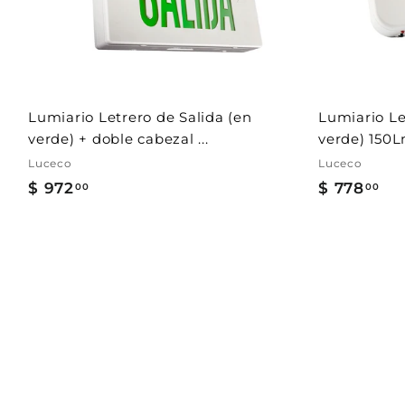
a
l
c
a
r
r
i
t
Lumiario Letrero de Salida (en
Lumiario Le
o
verde) + doble cabezal ...
verde) 150L
Luceco
Luceco
$ 972
$
$ 778
$
00
00
9
7
7
7
2
8
.
.
0
0
0
0