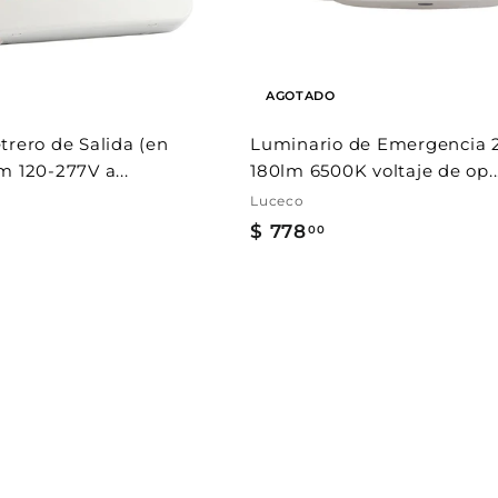
a
l
c
a
r
AGOTADO
r
i
t
trero de Salida (en
Luminario de Emergencia 
o
m 120-277V a...
180lm 6500K voltaje de op..
Luceco
$ 778
$
00
7
7
8
.
0
0