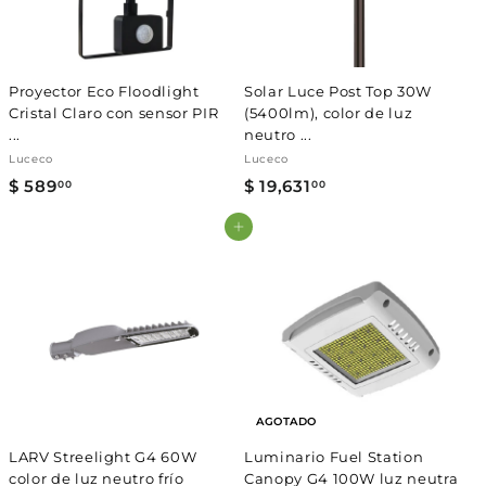
.
0
0
0
Proyector Eco Floodlight
Solar Luce Post Top 30W
Cristal Claro con sensor PIR
(5400lm), color de luz
...
neutro ...
Luceco
Luceco
$ 589
$
$ 19,631
$
00
00
5
1
Agregar al carrito
8
9
9
,
.
6
0
3
0
1
.
0
0
AGOTADO
LARV Streelight G4 60W
Luminario Fuel Station
color de luz neutro frío
Canopy G4 100W luz neutra