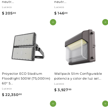
neutr...
neutr...
Luceco
Luceco
$ 205
$
$ 146
$
00
00
2
1
Agregar al carrito
Agregar al carrito
0
4
5
6
.
.
0
0
0
0
Proyector ECO Stadium
Wallpack Slim Configurable
Floodlight 500W (75,000lm)
potencia y color de luz sel...
60° 5...
Luceco
Luceco
$ 3,927
$
00
$ 22,350
$
00
3
2
,
Agregar al carrito
Agregar al carrito
2
9