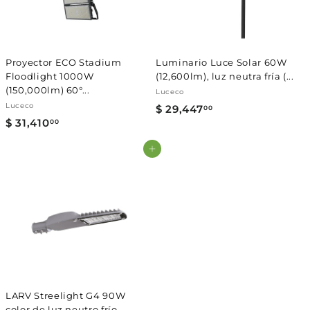
0
0
0
0
Proyector ECO Stadium
Luminario Luce Solar 60W
Floodlight 1000W
(12,600lm), luz neutra fría (...
(150,000lm) 60°...
Luceco
Luceco
$ 29,447
$
00
$ 31,410
$
00
2
3
9
Agregar al carrito
1
,
,
4
4
4
1
7
0
.
.
0
0
0
0
LARV Streelight G4 90W
color de luz neutro frío