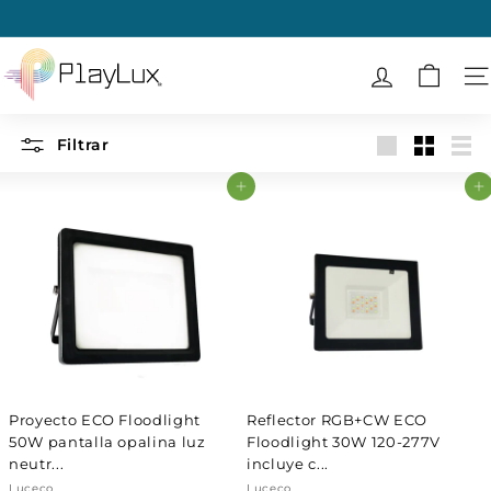
Ir
directamente
diapositivas
al
P
pausa
contenido
l
N
a
y
Filtrar
Large
Small
List
L
Agregar al carrito
Agregar al carrito
u
x
Proyecto ECO Floodlight
Reflector RGB+CW ECO
50W pantalla opalina luz
Floodlight 30W 120-277V
neutr...
incluye c...
Luceco
Luceco