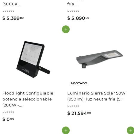
(5000K...
fría ...
Luceco
Luceco
$ 5,399
$
$ 5,890
$
00
00
5
5
Agregar al carrito
,
,
3
8
9
9
9
0
.
.
0
0
0
0
AGOTADO
Floodlight Configurable
Luminario Sierra Solar 50W
potencia seleccionable
(950lm), luz neutra fría (5...
(200W -...
Luceco
Luceco
$ 21,594
$
00
$ 0
$
00
2
0
1
Agregar al carrito
Agregar al carrito
.