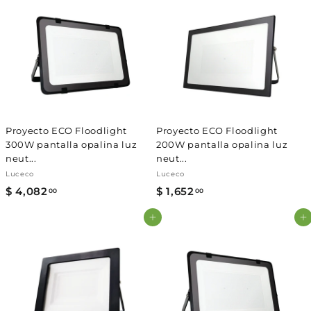
7
1
2
9
2
1
.
.
0
0
0
0
Proyecto ECO Floodlight
Proyecto ECO Floodlight
300W pantalla opalina luz
200W pantalla opalina luz
neut...
neut...
Luceco
Luceco
$ 4,082
$
$ 1,652
$
00
00
4
1
Agregar al carrito
Agregar al carrito
,
,
0
6
8
5
2
2
.
.
0
0