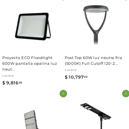
,
0
5
0
9
4
.
0
0
Proyecto ECO Floodlight
Post Top 60W luz neutra fría
600W pantalla opalina luz
(5000K) Full Cutoff 120-2...
neut...
Luceco
Luceco
$ 10,797
$
00
$ 9,816
$
00
1
9
0
Agregar al carrito
Agregar al carrito
,
,
8
7
1
9
6
7
.
.