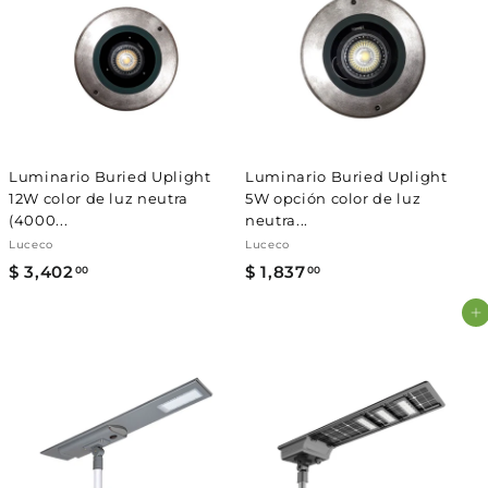
.
.
0
0
0
0
Luminario Buried Uplight
Luminario Buried Uplight
12W color de luz neutra
5W opción color de luz
(4000...
neutra...
Luceco
Luceco
$ 3,402
$
$ 1,837
$
00
00
3
1
Agregar al carrito
,
,
4
8
0
3
2
7
.
.
0
0
0
0