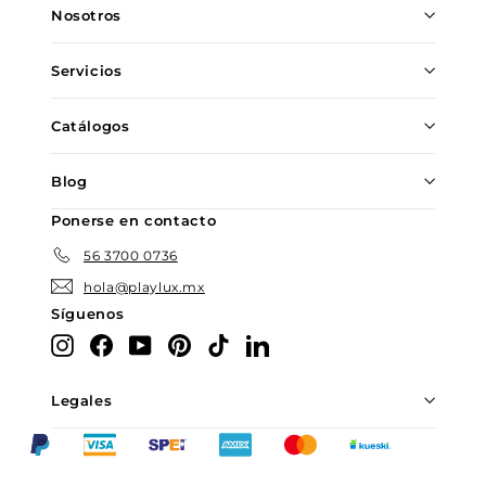
de
Nosotros
correo
Servicios
Catálogos
Blog
Ponerse en contacto
56 3700 0736
hola@playlux.mx
Síguenos
Instagram
Facebook
YouTube
Pinterest
TikTok
LinkedIn
Legales