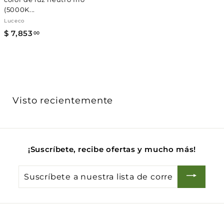
(5000K...
Luceco
$ 7,853
$
00
7
,
8
5
3
Visto recientemente
.
0
0
¡Suscríbete, recibe ofertas y mucho más!
Suscríbete
a
nuestra
lista