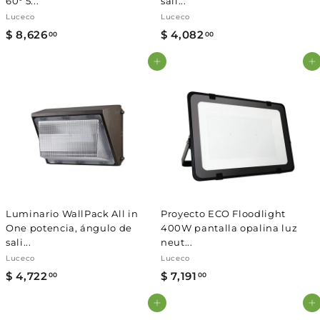
60° 5...
sali...
Luceco
Luceco
$ 8,626
$
$ 4,082
$
00
00
8
4
Agregar al carrito
Agregar al carrito
,
,
6
0
2
8
6
2
.
.
0
0
0
0
Luminario WallPack All in
Proyecto ECO Floodlight
One potencia, ángulo de
400W pantalla opalina luz
sali...
neut...
Luceco
Luceco
$ 4,722
$
$ 7,191
$
00
00
4
7
Agregar al carrito
Agregar al carrito
,
,