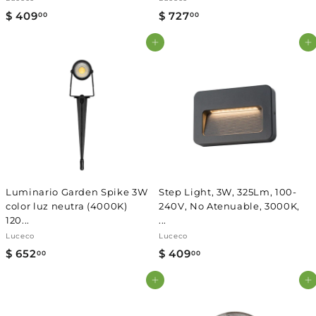
$ 409
$
$ 727
$
00
00
4
7
Agregar al carrito
Agregar al carrito
0
2
9
7
.
.
0
0
0
0
Luminario Garden Spike 3W
Step Light, 3W, 325Lm, 100-
color luz neutra (4000K)
240V, No Atenuable, 3000K,
120...
...
Luceco
Luceco
$ 652
$
$ 409
$
00
00
6
4
Agregar al carrito
Agregar al carrito
5
0
2
9