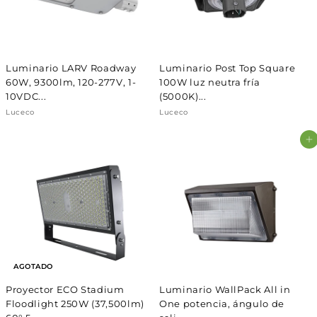
Luminario LARV Roadway
Luminario Post Top Square
60W, 9300lm, 120-277V, 1-
100W luz neutra fría
10VDC...
(5000K)...
Luceco
Luceco
Agregar al carrito
AGOTADO
Proyector ECO Stadium
Luminario WallPack All in
Floodlight 250W (37,500lm)
One potencia, ángulo de