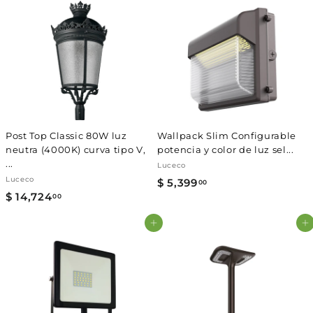
,
2
3
7
5
.
0
0
.
0
0
0
Post Top Classic 80W luz
Wallpack Slim Configurable
neutra (4000K) curva tipo V,
potencia y color de luz sel...
...
Luceco
Luceco
$ 5,399
$
00
$ 14,724
$
00
5
1
,
Agregar al carrito
Agregar al carrito
4
3
,
9
7
9
2
.
4
0