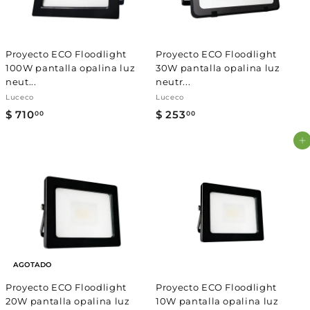
Γ
0
0
Proyecto ECO Floodlight
Proyecto ECO Floodlight
100W pantalla opalina luz
30W pantalla opalina luz
neut...
neutr...
Luceco
Luceco
$ 710
$
$ 253
$
00
00
7
2
Agregar al carrito
1
5
0
3
.
.
0
0
0
0
AGOTADO
Proyecto ECO Floodlight
Proyecto ECO Floodlight
20W pantalla opalina luz
10W pantalla opalina luz