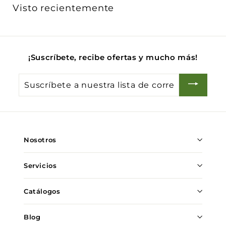
Γ
Visto recientemente
¡Suscríbete, recibe ofertas y mucho más!
Suscríbete
a
nuestra
lista
de
Nosotros
correo
Servicios
Catálogos
Blog