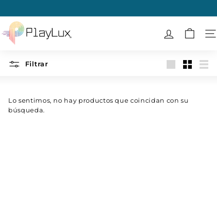
Ir
directamente
diapositivas
al
P
pausa
contenido
l
N
a
y
Filtrar
Large
Small
List
L
u
x
Lo sentimos, no hay productos que coincidan con su
búsqueda.