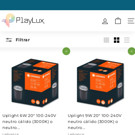
Ir
directamente
diapositivas
al
P
pausa
contenido
l
N
a
y
Filtrar
Large
Small
List
L
Agregar al carrito
Agregar al carrito
u
x
Uplight 6W 20° 100-240V
Uplight 9W 20° 100-240V
neutro cálido (3000K) o
neutro cálido (3000K) o
neutro...
neutro...
Ledvance
Ledvance