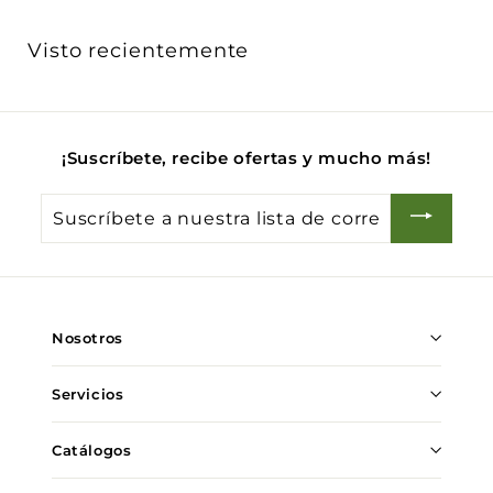
,
4
Visto recientemente
5
7
.
0
¡Suscríbete, recibe ofertas y mucho más!
0
Suscríbete
a
nuestra
lista
de
Nosotros
correo
Servicios
Catálogos