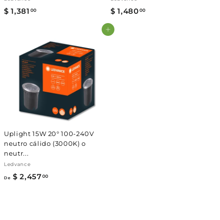
Γ
$ 1,381
$
$ 1,480
$
00
00
1
1
Agregar al carrito
,
,
3
4
8
8
1
0
.
.
0
0
0
0
Uplight 15W 20° 100-240V
neutro cálido (3000K) o
neutr...
Ledvance
$ 2,457
D
00
De
e
$
2