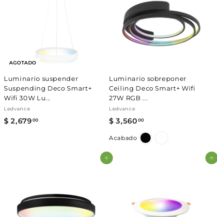
.
.
0
0
0
0
AGOTADO
Luminario suspender
Luminario sobreponer
Suspending Deco Smart+
Ceiling Deco Smart+ Wifi
Wifi 30W Lu...
27W RGB ...
Ledvance
Ledvance
$ 2,679
$
$ 3,560
$
00
00
2
3
Acabado
,
,
6
5
Agregar al carrito
Agregar al carrito
7
6
9
0
.
.
0
0
0
0