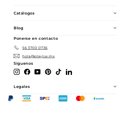
Catálogos
Blog
Ponerse en contacto
56 3700 0736
hola@playlux.mx
Síguenos
Instagram
Facebook
YouTube
Pinterest
TikTok
LinkedIn
Legales
Chatea con nosotros