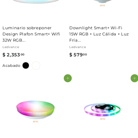
Γ
Luminario sobreponer
Downlight Smart+ Wi-Fi
Design Plafon Smart+ Wifi
15W RGB + Luz Cálida + Luz
32W RGB...
Fría...
Ledvance
Ledvance
$ 2,353
$
$ 579
$
00
00
2
5
Acabado
,
7
3
9
Agregar al carrito
Agregar al carrito
5
.
3
0
.
0
0
0