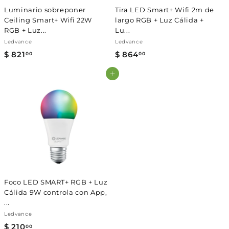
Luminario sobreponer
Tira LED Smart+ Wifi 2m de
Ceiling Smart+ Wifi 22W
largo RGB + Luz Cálida +
RGB + Luz...
Lu...
Ledvance
Ledvance
$ 821
$
$ 864
$
00
00
8
8
Agregar al carrito
2
6
1
4
.
.
0
0
0
0
Foco LED SMART+ RGB + Luz
Cálida 9W controla con App,
...
Ledvance
$ 210
$
00