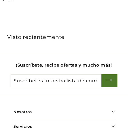
2
1
0
.
0
Visto recientemente
0
¡Suscríbete, recibe ofertas y mucho más!
Suscríbete
a
nuestra
lista
de
Nosotros
correo
Servicios