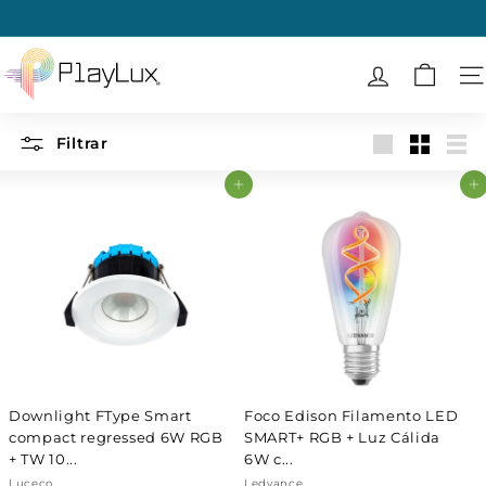
Ir
directamente
diapositivas
al
P
pausa
contenido
l
N
a
y
Filtrar
Large
Small
List
L
Agregar al carrito
Agregar al carrito
u
x
Downlight FType Smart
Foco Edison Filamento LED
compact regressed 6W RGB
SMART+ RGB + Luz Cálida
+ TW 10...
6W c...
Luceco
Ledvance