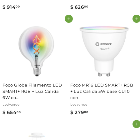
$ 914
$
$ 626
$
00
00
9
6
Agregar al carrito
Agregar al carrito
1
2
4
6
.
.
0
0
0
0
Foco Globe Filamento LED
Foco MR16 LED SMART+ RGB
SMART+ RGB + Luz Cálida
+ Luz Cálida 5W base GU10
6W co...
con...
Ledvance
Ledvance
$ 654
$
$ 279
$
00
00
6
2
Agregar al carrito
5
7
4
9