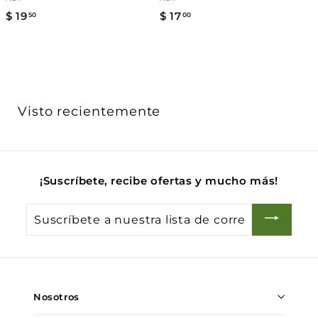
Γ
$ 19
$
$ 17
$
50
00
1
1
9
7
.
.
5
0
0
0
Visto recientemente
¡Suscríbete, recibe ofertas y mucho más!
Suscríbete
a
nuestra
lista
de
Nosotros
correo