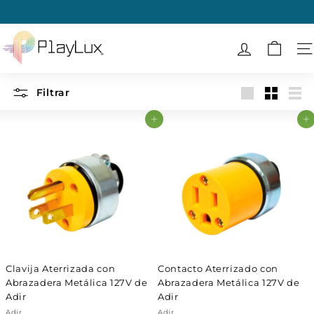
Ir
directamente
diapositivas
al
P
pausa
contenido
l
N
a
y
Filtrar
Large
Small
List
L
Agregar al carrito
Agregar al carrito
u
x
Clavija Aterrizada con
Contacto Aterrizado con
Abrazadera Metálica 127V de
Abrazadera Metálica 127V de
Adir
Adir
Adir
Adir