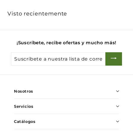
5
7
Visto recientemente
.
0
0
¡Suscríbete, recibe ofertas y mucho más!
Suscríbete
a
nuestra
lista
de
Nosotros
correo
Servicios
Catálogos