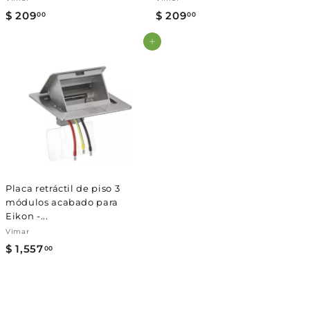
Γ
$ 209
$
$ 209
$
00
00
2
2
Agregar al carrito
0
0
9
9
.
.
0
0
0
0
Placa retráctil de piso 3
módulos acabado para
Eikon -...
Vimar
$ 1,557
$
00
1
,
5