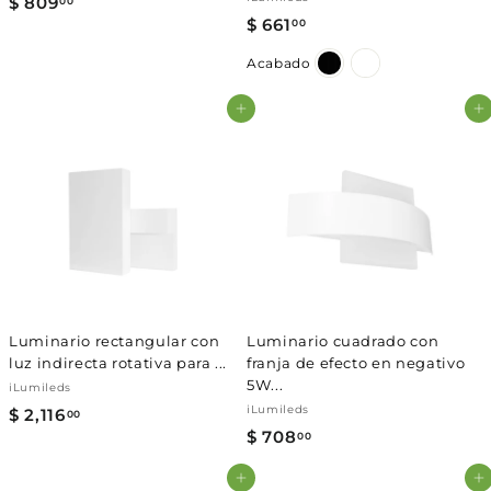
$ 809
$
00
$ 661
$
00
8
6
0
Acabado
6
9
1
.
Agregar al carrito
Agregar al carrito
.
0
0
0
0
Luminario rectangular con
Luminario cuadrado con
luz indirecta rotativa para ...
franja de efecto en negativo
5W...
iLumileds
iLumileds
$ 2,116
$
00
$ 708
$
00
2
7
,
Agregar al carrito
Agregar al carrito
0