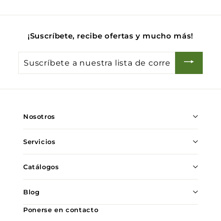
0
0
0
0
¡Suscríbete, recibe ofertas y mucho más!
Suscríbete
a
nuestra
lista
de
Nosotros
correo
Servicios
Catálogos
Blog
Ponerse en contacto