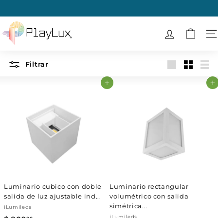
Ir
directamente
diapositivas
al
P
pausa
contenido
l
N
a
y
Filtrar
Large
Small
List
L
Agregar al carrito
Agregar al carrito
u
x
Luminario cubico con doble
Luminario rectangular
salida de luz ajustable ind...
volumétrico con salida
simétrica...
iLumileds
iLumileds