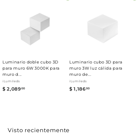
Γ
1
8
1
.
6
0
.
0
0
0
Luminario doble cubo 3D
Luminario cubo 3D para
para muro 6W 3000K para
muro 3W luz cálida para
muro d...
muro de...
iLumileds
iLumileds
$ 2,089
$
$ 1,186
$
00
00
2
1
,
,
0
1
8
8
9
6
Visto recientemente
.
.