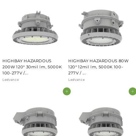
2
4
6
.
0
0
HIGHBAY HAZARDOUS
HIGHBAY HAZARDOUS 80W
200W 120° 30mil lm, 5000K
120° 12mil lm, 5000K 100-
100-277V /...
277V / ...
Ledvance
Ledvance
Agregar al carrito
Agregar al carrito