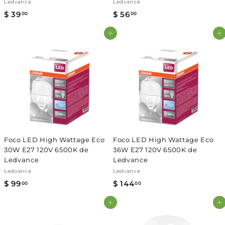
Ledvance
Ledvance
$ 39
$
$ 56
$
00
00
3
5
Agregar al carrito
Agregar al carrito
9
6
.
.
0
0
0
0
Foco LED High Wattage Eco
Foco LED High Wattage Eco
30W E27 120V 6500K de
36W E27 120V 6500K de
Ledvance
Ledvance
Ledvance
Ledvance
$ 99
$
$ 144
$
00
00
9
1
Agregar al carrito
Agregar al carrito
9
4
.
4