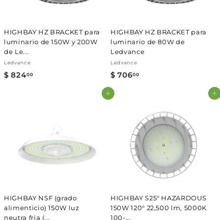
HIGHBAY HZ BRACKET para
HIGHBAY HZ BRACKET para
luminario de 150W y 200W
luminario de 80W de
de Le...
Ledvance
Ledvance
Ledvance
$ 824
$
$ 706
$
00
00
8
7
Agregar al carrito
Agregar al carrito
2
0
4
6
.
.
0
0
0
0
HIGHBAY NSF (grado
HIGHBAY S25° HAZARDOUS
alimenticio) 150W luz
150W 120° 22,500 lm, 5000K
neutra fría (...
100-...