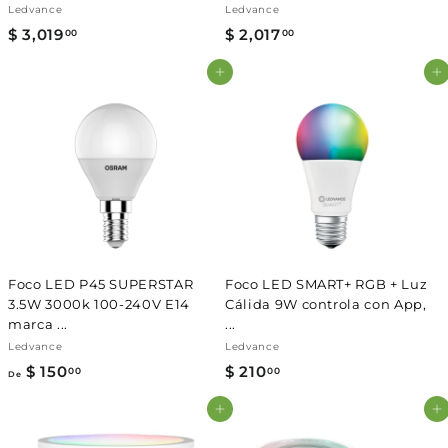
Ledvance
Ledvance
$ 3,019
$
$ 2,017
$
00
00
3
2
Agregar al carrito
Agregar al carrito
,
,
0
0
1
1
9
7
.
.
0
0
0
0
Foco LED P45 SUPERSTAR
Foco LED SMART+ RGB + Luz
3.5W 3000k 100-240V E14
Cálida 9W controla con App,
marca ...
...
Ledvance
Ledvance
$ 150
D
$ 210
$
00
00
De
e
2
Agregar al carrito
Agregar al carrito
$
1
1
0