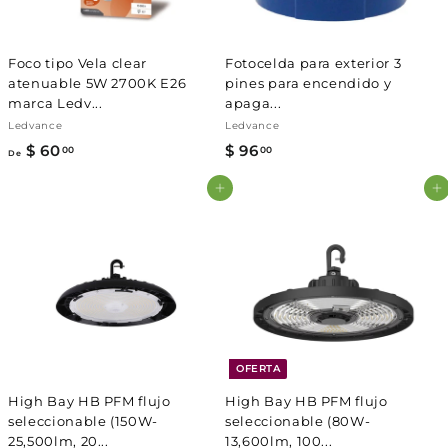
0
Foco tipo Vela clear
Fotocelda para exterior 3
atenuable 5W 2700K E26
pines para encendido y
marca Ledv...
apaga...
Ledvance
Ledvance
$ 60
D
$ 96
$
00
00
De
e
9
Agregar al carrito
Agregar al carrito
$
6
6
.
0
0
.
0
0
0
OFERTA
High Bay HB PFM flujo
High Bay HB PFM flujo
seleccionable (150W-
seleccionable (80W-
25,500lm, 20...
13,600lm, 100...