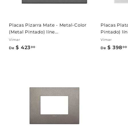
a
r
r
i
t
Placas Pizarra Mate - Metal-Color
Placas Plat
o
(Metal Pintado) líne...
Pintado) lín
Vimar
Vimar
$ 423
D
$ 398
00
00
De
De
e
$
4
2
A
3
g
r
.
e
g
0
a
0
r
a
l
c