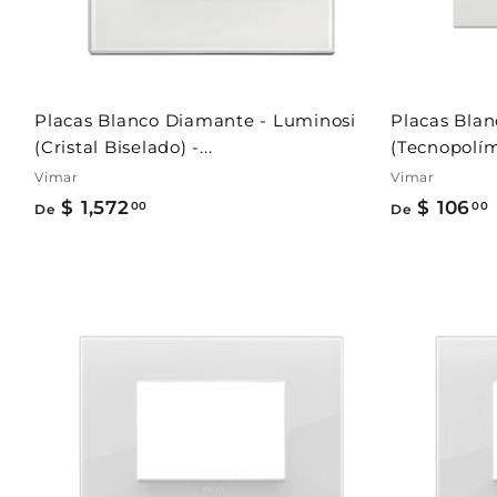
l
c
a
r
r
i
t
Placas Blanco Diamante - Luminosi
Placas Blan
o
(Cristal Biselado) -...
(Tecnopolíme
Vimar
Vimar
$ 1,572
D
$ 106
00
00
De
De
e
$
1
1
,
A
5
g
r
7
.
e
g
2
a
.
r
a
0
l