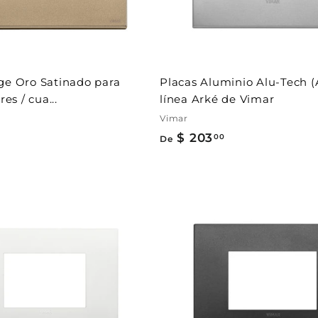
l
c
a
r
r
i
t
ge Oro Satinado para
Placas Aluminio Alu-Tech (
o
res / cua...
línea Arké de Vimar
Vimar
$ 203
D
00
De
e
$
2
0
A
3
g
r
.
e
g
0
a
0
r
a