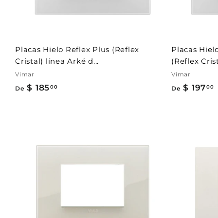
0
c
a
r
r
i
t
Placas Hielo Reflex Plus (Reflex
Placas Hiel
o
Cristal) línea Arké d...
(Reflex Crista
Vimar
Vimar
$ 185
D
$ 197
00
00
De
De
e
$
1
1
8
A
5
g
r
.
.
e
g
0
a
0
r
a
l