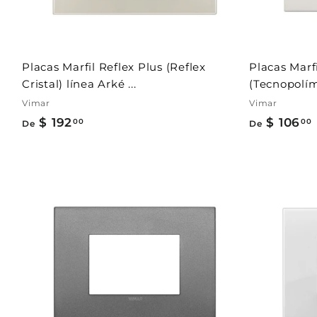
c
a
r
r
i
t
Placas Marfil Reflex Plus (Reflex
Placas Marf
o
Cristal) línea Arké ...
(Tecnopolíme
Vimar
Vimar
$ 192
D
$ 106
00
00
De
De
e
$
1
1
9
A
2
g
r
.
.
e
g
0
a
0
r
a
l
c