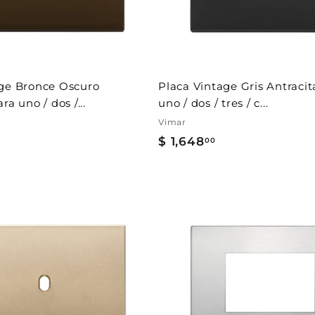
l
c
a
r
r
i
t
age Bronce Oscuro
Placa Vintage Gris Antracit
o
ra uno / dos /...
uno / dos / tres / c...
Vimar
$ 1,648
$
00
1
,
6
4
A
8
g
r
.
e
g
0
a
0
r
a