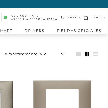
CLIC AQUÍ PARA
CUENTA
CARRITO
ASESORÍA PERSONALIZADA
scar
SMART
DRIVERS
TIENDAS OFICIALES
Ordenar
Large
Small
List
A
A
g
g
r
r
e
e
g
g
a
a
r
r