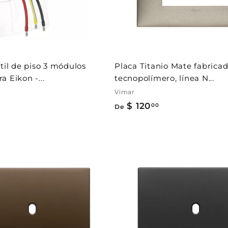
a
l
c
a
r
r
i
t
ctil de piso 3 módulos
Placa Titanio Mate fabrica
o
 Eikon -...
tecnopolímero, línea N...
Vimar
$ 120
D
00
De
e
$
1
2
A
0
g
r
.
e
g
0
a
0
r
a