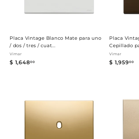
l
c
a
r
r
i
t
Placa Vintage Blanco Mate para uno
Placa Vint
o
/ dos / tres / cuat...
Cepillado pa
Vimar
Vimar
$ 1,648
$
$ 1,959
$
00
00
1
1
,
,
6
9
4
5
A
8
9
g
r
.
.
e
g
0
0
a
0
0
r
a