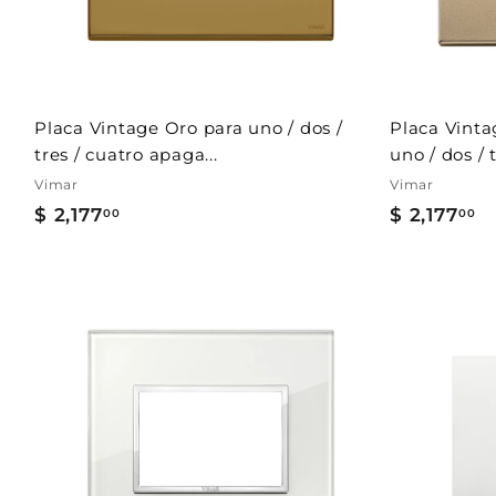
l
c
a
r
r
i
t
Placa Vintage Oro para uno / dos /
Placa Vinta
o
tres / cuatro apaga...
uno / dos / t
Vimar
Vimar
$ 2,177
$
$ 2,177
$
00
00
2
2
,
,
1
1
7
7
A
7
7
g
r
.
.
e
g
0
0
a
0
0
r
a