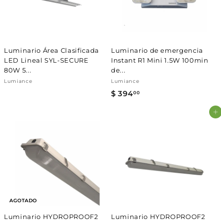
Γ
Luminario Área Clasificada
Luminario de emergencia
LED Lineal SYL-SECURE
Instant R1 Mini 1.5W 100min
80W 5...
de...
Lumiance
Lumiance
$ 394
$
00
3
Agregar al carrito
9
4
.
0
0
AGOTADO
Luminario HYDROPROOF2
Luminario HYDROPROOF2