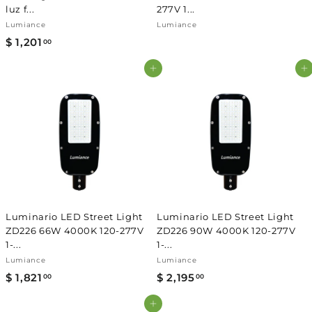
luz f...
277V 1...
Lumiance
Lumiance
$ 1,201
$
00
1
Agregar al carrito
Agregar al carrito
,
2
0
1
.
0
0
Luminario LED Street Light
Luminario LED Street Light
ZD226 66W 4000K 120-277V
ZD226 90W 4000K 120-277V
1-...
1-...
Lumiance
Lumiance
$ 1,821
$
$ 2,195
$
00
00
1
2
Agregar al carrito
,
,