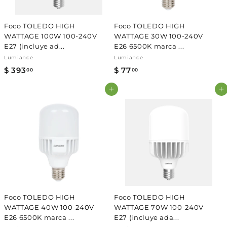
Foco TOLEDO HIGH
Foco TOLEDO HIGH
WATTAGE 100W 100-240V
WATTAGE 30W 100-240V
E27 (incluye ad...
E26 6500K marca ...
Lumiance
Lumiance
$ 393
$
$ 77
$
00
00
3
7
Agregar al carrito
Agregar al carrito
9
7
3
.
.
0
0
0
0
Foco TOLEDO HIGH
Foco TOLEDO HIGH
WATTAGE 40W 100-240V
WATTAGE 70W 100-240V
E26 6500K marca ...
E27 (incluye ada...