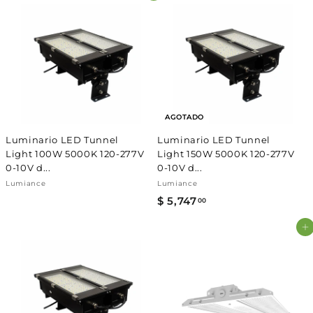
8
1
2
9
1
5
.
.
0
0
0
0
AGOTADO
Luminario LED Tunnel
Luminario LED Tunnel
Light 100W 5000K 120-277V
Light 150W 5000K 120-277V
0-10V d...
0-10V d...
Lumiance
Lumiance
$ 5,747
$
00
5
Agregar al carrito
,
7
4
7
.