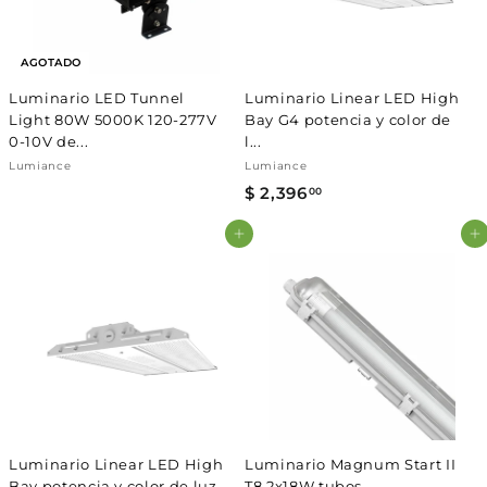
0
0
AGOTADO
Luminario LED Tunnel
Luminario Linear LED High
Light 80W 5000K 120-277V
Bay G4 potencia y color de
0-10V de...
l...
Lumiance
Lumiance
$ 2,396
$
00
2
Agregar al carrito
Agregar al carrito
,
3
9
6
.
0
0
Luminario Linear LED High
Luminario Magnum Start II
Bay potencia y color de luz
T8 2x18W tubos