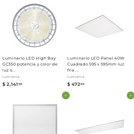
2
8
7
.
0
0
Luminario LED High Bay
Luminario LED Panel 40W
GC350 potencia y color de
Cuadrado 595 x 595mm luz
luz s...
fría ...
Lumiance
Lumiance
$ 2,141
$
$ 472
$
00
00
2
4
Agregar al carrito
Agregar al carrito
,
7
1
2
4
.
1
0
.
0