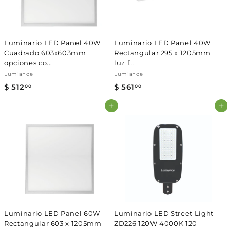
0
0
Luminario LED Panel 40W
Luminario LED Panel 40W
Cuadrado 603x603mm
Rectangular 295 x 1205mm
opciones co...
luz f...
Lumiance
Lumiance
$ 512
$
$ 561
$
00
00
5
5
Agregar al carrito
Agregar al carrito
1
6
2
1
.
.
0
0
0
0
Luminario LED Panel 60W
Luminario LED Street Light
Rectangular 603 x 1205mm
ZD226 120W 4000K 120-