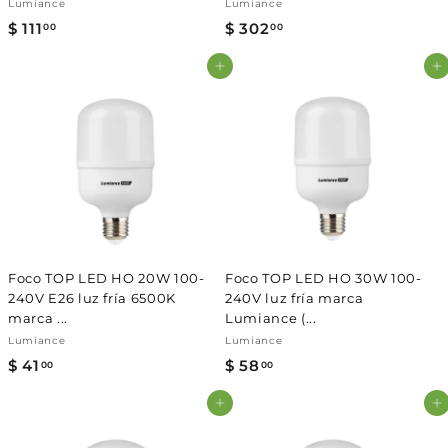
Lumiance
Lumiance
$ 111
$
$ 302
$
00
00
1
3
Agregar al carrito
Agregar al carrito
1
0
1
2
.
.
0
0
0
0
Foco TOP LED HO 20W 100-
Foco TOP LED HO 30W 100-
240V E26 luz fría 6500K
240V luz fría marca
marca ...
Lumiance (...
Lumiance
Lumiance
$ 41
$
$ 58
$
00
00
4
5
Agregar al carrito
Agregar al carrito
1
8
.
.