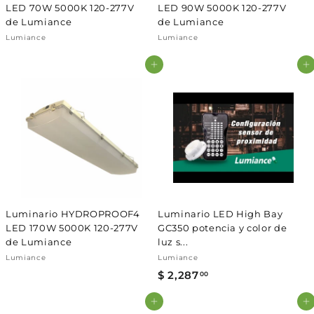
LED 70W 5000K 120-277V
LED 90W 5000K 120-277V
de Lumiance
de Lumiance
Lumiance
Lumiance
Agregar al carrito
Agregar al carrito
Luminario HYDROPROOF4
Luminario LED High Bay
LED 170W 5000K 120-277V
GC350 potencia y color de
de Lumiance
luz s...
Lumiance
Lumiance
$ 2,287
$
00
2
Agregar al carrito
Agregar al carrito
,