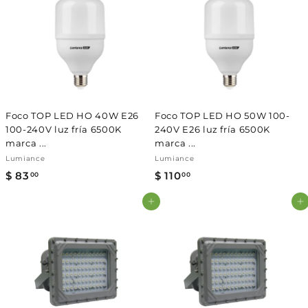
0
0
0
0
Foco TOP LED HO 40W E26
Foco TOP LED HO 50W 100-
100-240V luz fría 6500K
240V E26 luz fría 6500K
marca ...
marca ...
Lumiance
Lumiance
$ 83
$
$ 110
$
00
00
8
1
Agregar al carrito
Agregar al carrito
3
1
.
0
0
.
0
0
0