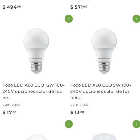
$ 494
$
$ 571
$
00
00
4
5
Agregar al carrito
Agregar al carrito
9
7
4
1
.
.
0
0
0
0
Foco LED A60 ECO 12W 100-
Foco LED A60 ECO 9W 100-
240V opciones color de luz
240V opciones color de luz
ne...
neu...
Lumiance
Lumiance
$ 17
$
$ 13
$
00
00
1
1
Agregar al carrito
Agregar al carrito
7
3
.
.