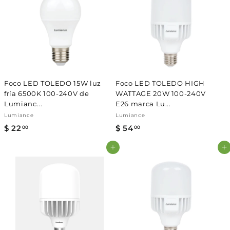
0
0
0
0
Foco LED TOLEDO 15W luz
Foco LED TOLEDO HIGH
fría 6500K 100-240V de
WATTAGE 20W 100-240V
Lumianc...
E26 marca Lu...
Lumiance
Lumiance
$ 22
$
$ 54
$
00
00
2
5
Agregar al carrito
Agregar al carrito
2
4
.
.
0
0
0
0