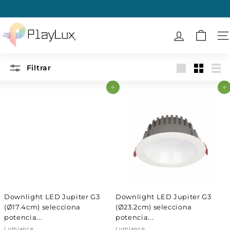
Ir
directamente
diapositivas
al
P
pausa
contenido
l
N
a
y
Filtrar
Large
Small
List
L
Agregar al carrito
Agregar al carrito
u
x
Downlight LED Jupiter G3
Downlight LED Jupiter G3
(Ø17.4cm) selecciona
(Ø23.2cm) selecciona
potencia...
potencia...
Lumiance
Lumiance