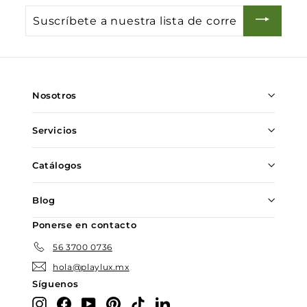
Suscríbete
a
nuestra
lista
de
Nosotros
correo
Servicios
Catálogos
Blog
Ponerse en contacto
56 3700 0736
hola@playlux.mx
Síguenos
Instagram
Facebook
YouTube
Pinterest
TikTok
LinkedIn