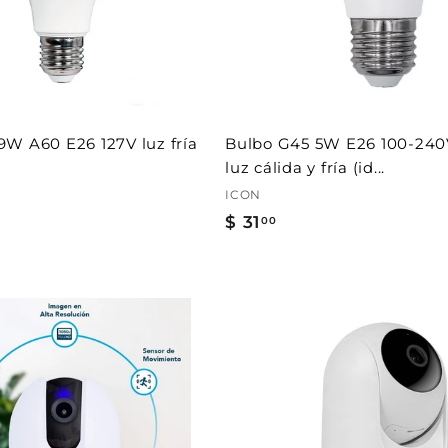
r
a
l
c
a
r
r
i
t
W A60 E26 127V luz fría
Bulbo G45 5W E26 100-240
o
luz cálida y fría (id...
ICON
$ 31
$
00
3
1
.
0
0