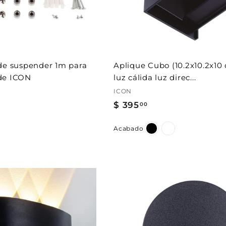
a
l
c
a
r
r
i
t
de suspender 1m para
Aplique Cubo (10.2x10.2x1
o
de ICON
luz cálida luz direc...
ICON
$ 395
$
00
3
Acabado
9
5
.
0
0
A
g
r
e
g