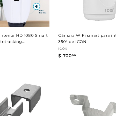
interior HD 1080 Smart
Cámara WiFi smart para int
otracking...
360° de ICON
ICON
$ 700
$
00
7
0
0
.
A
0
g
r
0
e
g
a
r