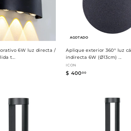
a
r
a
l
c
a
r
AGOTADO
r
i
t
orativo 6W luz directa /
Aplique exterior 360° luz cá
o
ida t...
indirecta 6W (Ø13cm) ...
ICON
$ 400
$
00
4
0
0
.
A
0
g
r
0
e
g