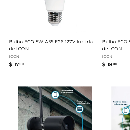
r
a
l
c
a
r
r
i
t
Bulbo ECO 5W A55 E26 127V luz fría
Bulbo ECO 9
o
de ICON
de ICON
ICON
ICON
$ 17
$
$ 18
$
00
00
1
1
7
8
.
.
0
0
0
0