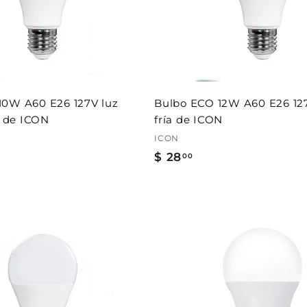
r
a
l
c
a
r
r
i
t
10W A60 E26 127V luz
Bulbo ECO 12W A60 E26 127
o
a de ICON
fría de ICON
ICON
$ 28
$
00
2
8
.
0
A
0
g
r
e
g
a