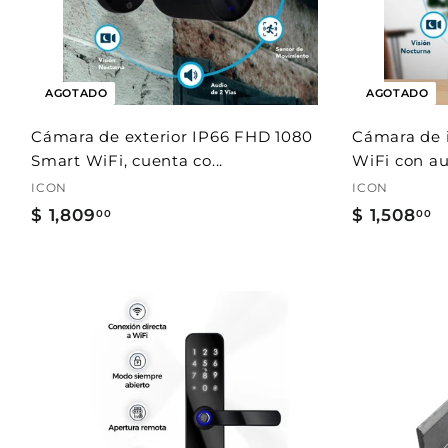
AGOTADO
AGOTADO
Cámara de exterior IP66 FHD 1080
Cámara de 
Smart WiFi, cuenta co...
WiFi con aut
ICON
ICON
$ 1,809
$
$ 1,508
$
00
00
1
1
,
,
8
5
0
0
A
9
8
g
r
.
.
e
g
0
0
a
0
0
r