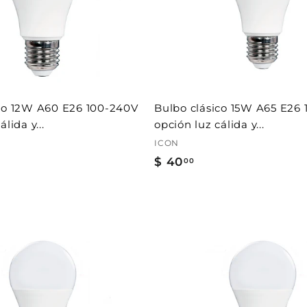
0
r
a
l
c
a
r
r
i
t
ico 12W A60 E26 100-240V
Bulbo clásico 15W A65 E26
o
lida y...
opción luz cálida y...
ICON
$ 40
$
00
4
0
.
0
A
0
g
r
e
g
a