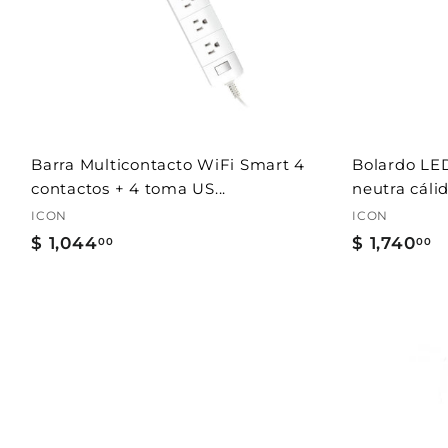
a
r
a
l
c
a
r
r
i
t
Barra Multicontacto WiFi Smart 4
Bolardo LED
o
contactos + 4 toma US...
neutra cálid
ICON
ICON
$ 1,044
$
$ 1,740
$
00
00
1
1
,
,
0
7
4
4
A
4
0
g
r
.
.
e
g
0
0
a