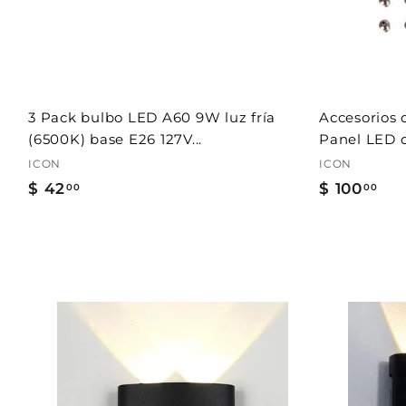
a
l
c
a
r
r
i
t
3 Pack bulbo LED A60 9W luz fría
Accesorios 
o
(6500K) base E26 127V...
Panel LED 
ICON
ICON
$ 42
$
$ 100
$
00
00
4
1
2
0
.
0
0
.
0
0
0
A
g
r
e
g