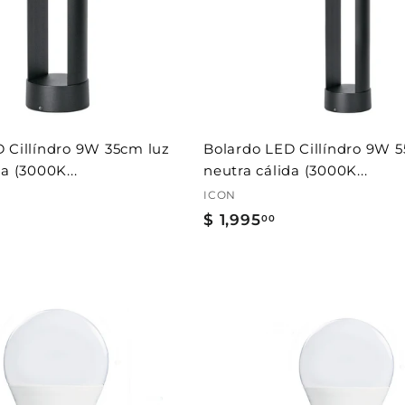
a
r
a
l
c
a
r
r
i
t
 Cillíndro 9W 35cm luz
Bolardo LED Cillíndro 9W 
o
a (3000K...
neutra cálida (3000K...
ICON
$ 1,995
$
00
1
,
9
9
A
5
g
r
.
e
g
0
a