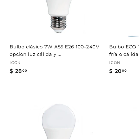
r
a
l
c
a
r
r
i
t
Bulbo clásico 7W A55 E26 100-240V
Bulbo ECO 
o
opción luz cálida y ...
fría o cálid
ICON
ICON
$ 28
$
$ 20
$
00
00
2
2
8
0
.
.
0
0
A
0
0
g
r
e
g
a