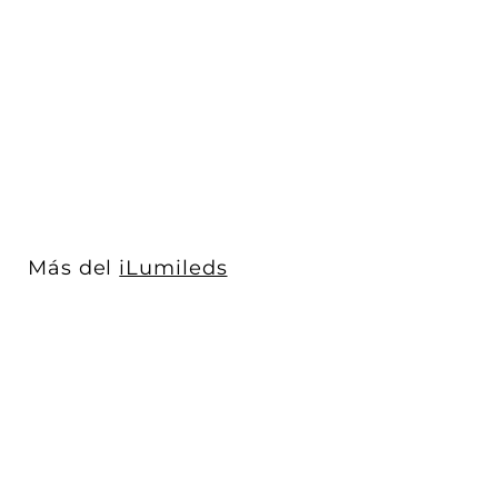
Mini Downlight
dirigible LED 2.5W 15°
Neutro Cálido (3...
iLumileds
$ 277
$
00
2
7
7
.
0
Más del
iLumileds
0