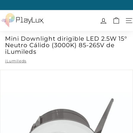
Ir
directamente
diapositivas
al
P
pausa
contenido
l
N
a
Mini Downlight dirigible LED 2.5W 15°
y
Neutro Cálido (3000K) 85-265V de
L
iLumileds
u
iLumileds
x