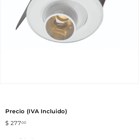
Precio (IVA Incluido)
Precio
$ 277
$
00
habitual
277.00