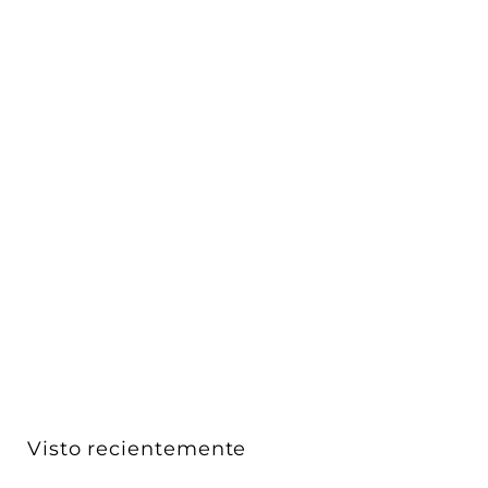
Mini Downlight dirigible LED 2.5W 15° Neutro Cálido
(3...
iLumileds
$ 277
$
00
2
7
7
.
0
Visto recientemente
0