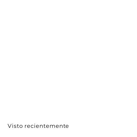
Luminario con estaca para jardín FARA V con visera
par...
AURO Lighting
$ 1,204
$
00
1
,
2
0
4
Visto recientemente
.
0