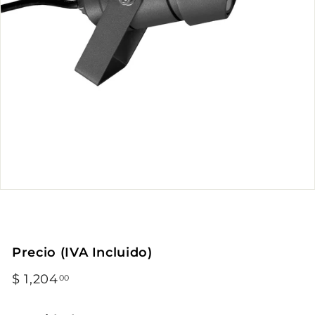
Precio (IVA Incluido)
Precio
$ 1,204
$
00
habitual
1,204.00