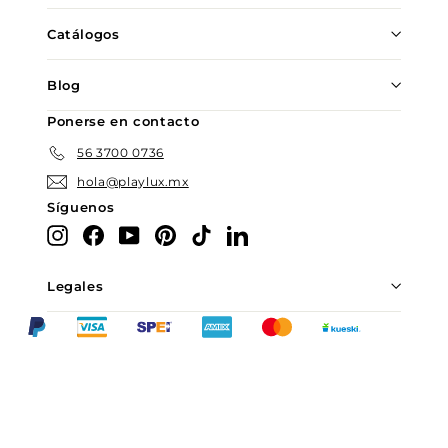
Catálogos
Blog
Ponerse en contacto
56 3700 0736
hola@playlux.mx
Síguenos
Instagram
Facebook
YouTube
Pinterest
TikTok
LinkedIn
Legales
Chatea con nosotros