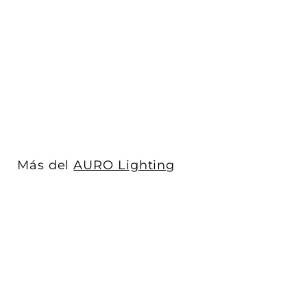
Luminario con estaca
para jardín FARA V con
visera par...
AURO Lighting
$ 1,204
$
00
1
,
2
0
4
Más del
AURO Lighting
.
0
0