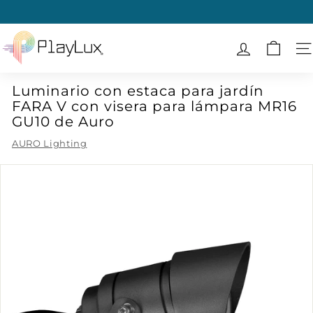
Ir
directamente
diapositivas
al
P
pausa
contenido
l
N
a
Luminario con estaca para jardín
y
FARA V con visera para lámpara MR16
L
GU10 de Auro
u
AURO Lighting
x