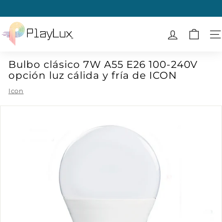
Ir
directamente
diapositivas
al
P
pausa
contenido
l
N
a
Bulbo clásico 7W A55 E26 100-240V
y
opción luz cálida y fría de ICON
L
u
Icon
x