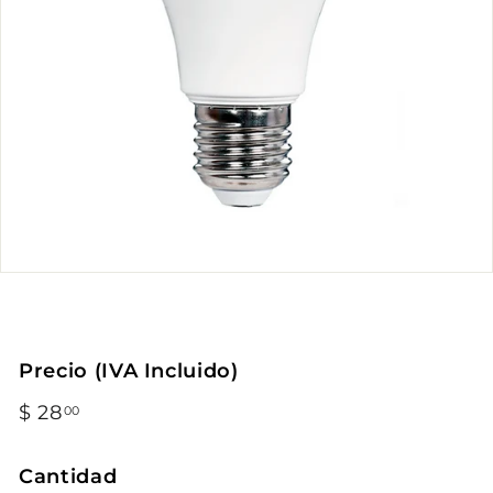
Precio (IVA Incluido)
Precio
$ 28
$
00
habitual
28.00
Cantidad