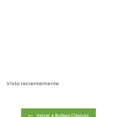
Bulbo clásico 7W A55 E26 100-240V opción luz cálida
y ...
ICON
$ 28
$
00
2
8
.
0
0
Visto recientemente
Volver a Bulbos Clásicos