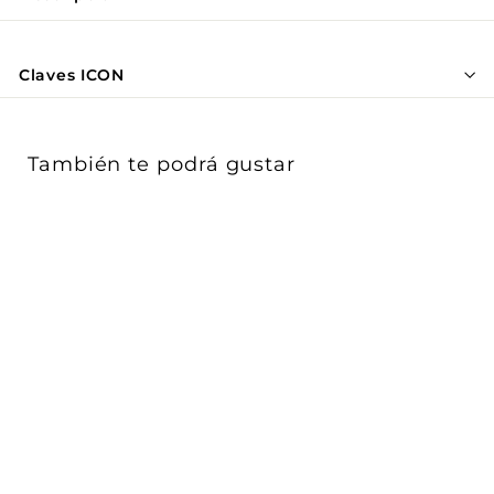
Γ
Claves ICON
También te podrá gustar
Bulbo clásico 7W A55
E26 100-240V opción
luz cálida y ...
ICON