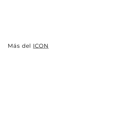
$ 28
$
00
2
8
.
0
0
Más del
ICON