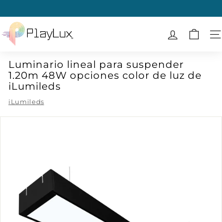
Ir
directamente
diapositivas
al
P
pausa
contenido
l
N
a
Luminario lineal para suspender
y
1.20m 48W opciones color de luz de
L
iLumileds
u
iLumileds
x