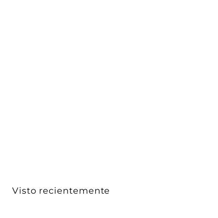
Luminario lineal para suspender 1.20m 48W opciones
col...
iLumileds
$ 1,032
$
00
1
Acabado
,
0
3
2
Visto recientemente
.
0