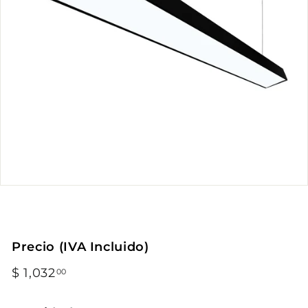
Precio (IVA Incluido)
Precio
$ 1,032
$
00
habitual
1,032.00