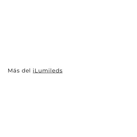
Luminario lineal para
suspender 1.20m 48W
opciones col...
iLumileds
$ 1,032
$
00
1
Acabado
,
0
3
2
Más del
iLumileds
.
0
0