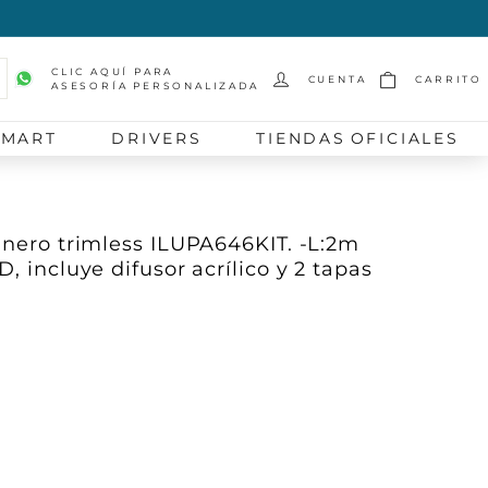
CLIC AQUÍ PARA
CUENTA
CARRITO
ASESORÍA PERSONALIZADA
scar
SMART
DRIVERS
TIENDAS OFICIALES
uinero trimless ILUPA646KIT. -L:2m
, incluye difusor acrílico y 2 tapas