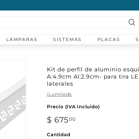
diapositivas
pausa
Bu
LÁMPARAS
SISTEMAS
PLACAS
Kit de perfil de aluminio esq
A:4.9cm Al:2.9cm- para tira LED
laterales
iLumileds
Precio (IVA Incluido)
Precio
$ 675
$
00
habitual
675.00
Cantidad