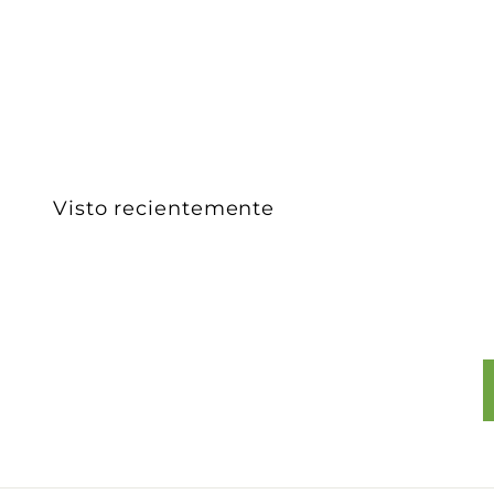
$ 675
$
00
6
7
5
.
0
0
Visto recientemente