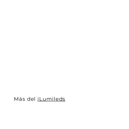
Kit de perfil de aluminio esquinero trimless ILUPA6
iLumileds
$ 675
$
00
6
7
5
.
0
0
Más del
iLumileds