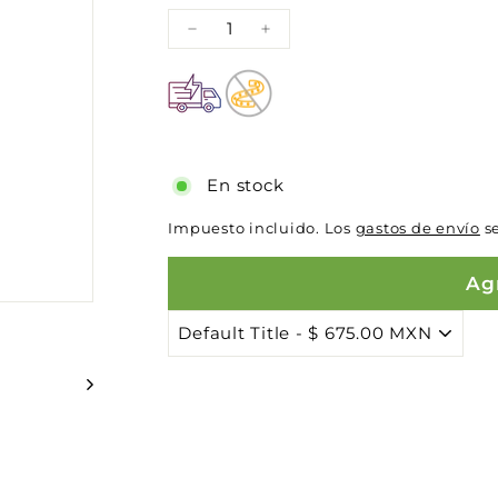
−
+
En stock
Impuesto incluido. Los
gastos de envío
se
Agr