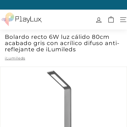
Ir
directamente
diapositivas
al
P
pausa
contenido
l
N
a
Bolardo recto 6W luz cálido 80cm
y
acabado gris con acrílico difuso anti-
L
reflejante de iLumileds
u
iLumileds
x