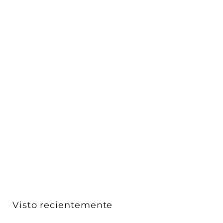
Bolardo recto 6W luz cálido 80cm acabado gris con
acrí...
iLumileds
$ 2,370
$
00
2
,
3
7
0
Visto recientemente
.
0