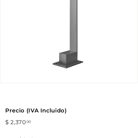
Precio (IVA Incluido)
Precio
$ 2,370
$
00
habitual
2,370.00