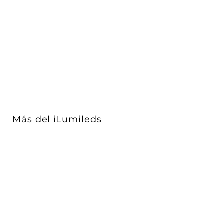
Bolardo recto 6W luz
cálido 80cm acabado
gris con acrí...
iLumileds
$ 2,370
$
00
2
,
3
7
0
Más del
iLumileds
.
0
0