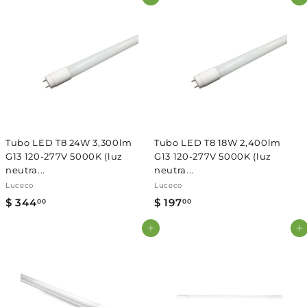
Agregar al carrito
Agregar al carrito
4
3
4
7
.
.
0
0
0
0
Tubo LED T8 24W 3,300lm
Tubo LED T8 18W 2,400lm
G13 120-277V 5000K (luz
G13 120-277V 5000K (luz
neutra...
neutra...
Luceco
Luceco
$ 344
$
$ 197
$
00
00
3
1
Agregar al carrito
Agregar al carrito
4
9
4
7
.
.
0
0
0
0