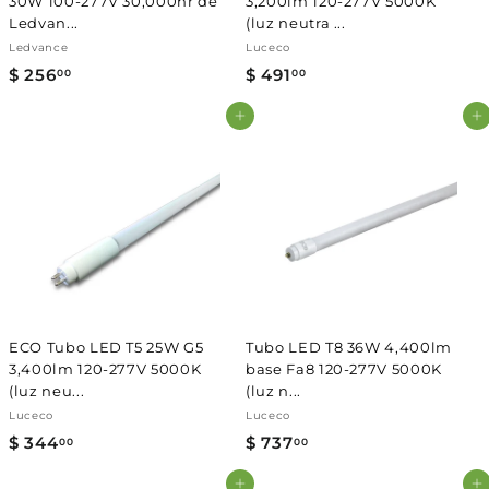
30W 100-277V 30,000hr de
3,200lm 120-277V 5000K
Ledvan...
(luz neutra ...
Ledvance
Luceco
$ 256
$
$ 491
$
00
00
2
4
Agregar al carrito
Agregar al carrito
5
9
6
1
.
.
0
0
0
0
ECO Tubo LED T5 25W G5
Tubo LED T8 36W 4,400lm
3,400lm 120-277V 5000K
base Fa8 120-277V 5000K
(luz neu...
(luz n...
Luceco
Luceco
$ 344
$
$ 737
$
00
00
3
7