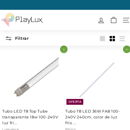
Ir
directamente
diapositivas
al
P
pausa
contenido
l
N
a
y
Filtrar
Large
Small
List
L
Agregar al carrito
Agregar al carrito
u
x
OFERTA
Tubo LED T8 Top Tube
Tubo T8 LED 36W FA8 100-
transparente 18w 100-240V
240V 240cm, color de luz
luz frí...
frío ...
Lumiance
Philco