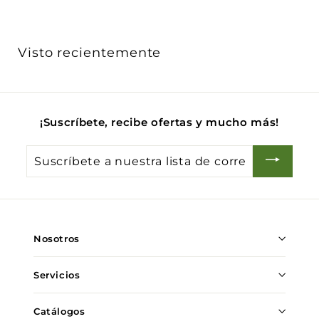
5
0
5
0
3
Visto recientemente
.
0
0
¡Suscríbete, recibe ofertas y mucho más!
Suscríbete
a
nuestra
lista
de
Nosotros
correo
Servicios
Catálogos