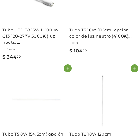
Γ
Tubo LED T8 13W 1,800lm
Tubo T5 16W (115cm) opción
G13 120-277V 5000K (luz
color de luz neutro (4100K)...
neutra...
ICON
Luceco
$ 104
$
00
$ 344
$
00
1
3
0
Agregar al carrito
Agregar al carrito
4
4
4
.
.
0
0
0
0
Tubo T5 8W (54.5cm) opción
Tubo T8 18W 120cm