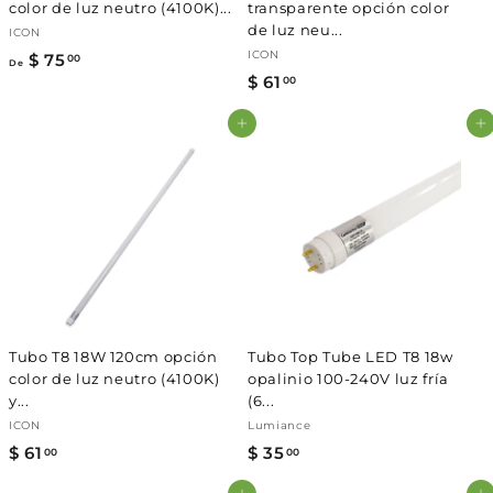
color de luz neutro (4100K)...
transparente opción color
de luz neu...
ICON
ICON
$ 75
D
00
De
$ 61
$
00
e
6
$
Agregar al carrito
Agregar al carrito
1
7
.
5
0
.
0
0
0
Tubo T8 18W 120cm opción
Tubo Top Tube LED T8 18w
color de luz neutro (4100K)
opalinio 100-240V luz fría
y...
(6...
ICON
Lumiance
$ 61
$
$ 35
$
00
00
6
3