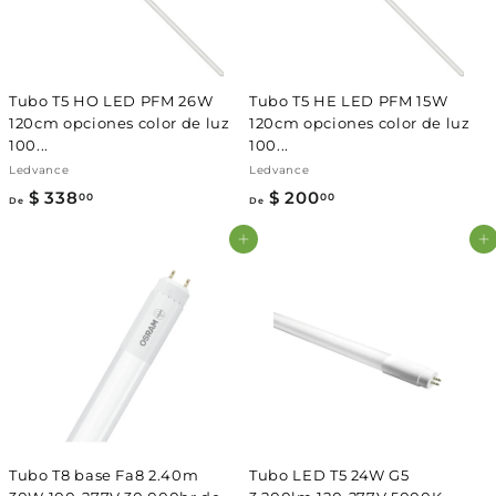
e
t
r
u
t
a
a
l
Tubo T5 HO LED PFM 26W
Tubo T5 HE LED PFM 15W
120cm opciones color de luz
120cm opciones color de luz
100...
100...
Ledvance
Ledvance
$ 338
D
$ 200
D
00
00
De
De
e
e
Agregar al carrito
Agregar al carrito
$
$
3
2
3
0
8
0
.
.
0
0
0
0
Tubo T8 base Fa8 2.40m
Tubo LED T5 24W G5