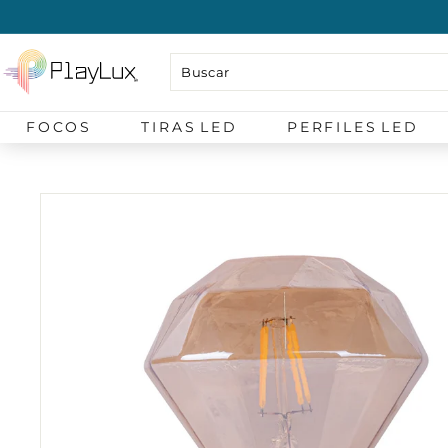
Ir
directamente
P
al
l
contenido
a
FOCOS
TIRAS LED
PERFILES LED
y
L
u
x