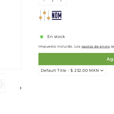
−
+
En stock
Impuesto incluido. Los
gastos de envío
se
Agr