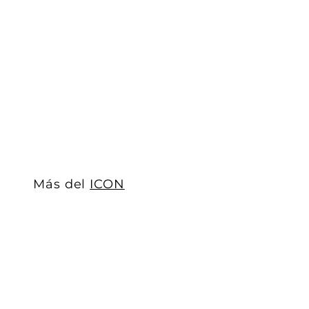
Lámpara LED vintage G105 Diamond 4W 2500K base
ICON
$ 232
$
00
2
3
2
.
0
0
Más del
ICON