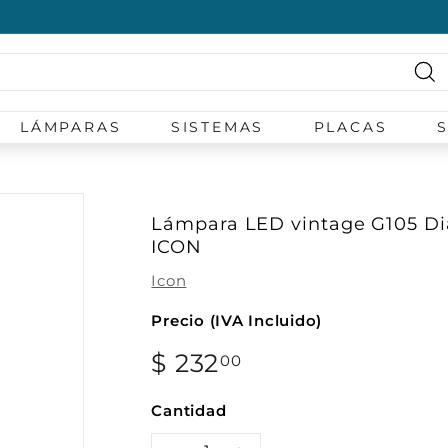
diapositivas
pausa
Bu
LÁMPARAS
SISTEMAS
PLACAS
Lámpara LED vintage G105 D
ICON
Icon
Precio (IVA Incluido)
Precio
$ 232
$
00
habitual
232.00
Cantidad