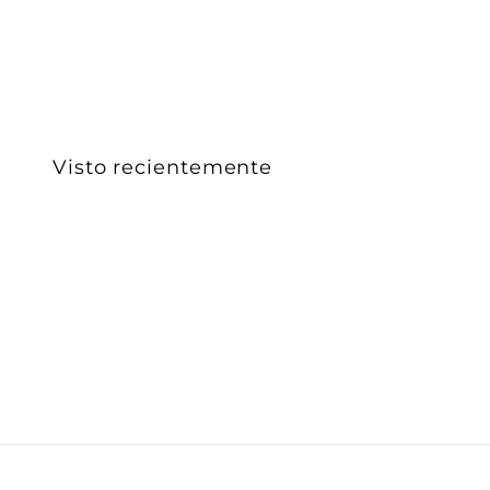
2
3
2
.
0
0
Visto recientemente