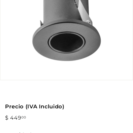
Precio (IVA Incluido)
Precio
$ 449
$
00
habitual
449.00