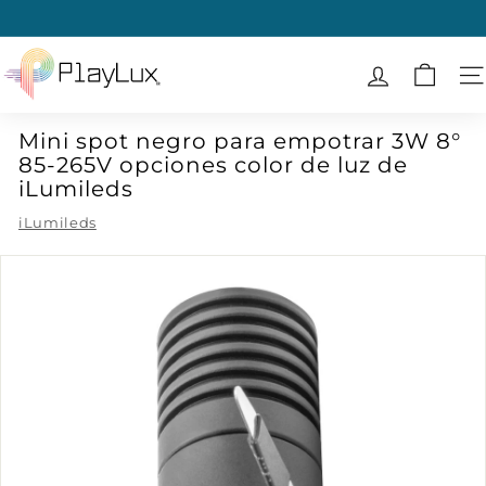
Ir
directamente
diapositivas
al
P
pausa
contenido
l
N
a
Mini spot negro para empotrar 3W 8°
y
85-265V opciones color de luz de
L
iLumileds
u
iLumileds
x