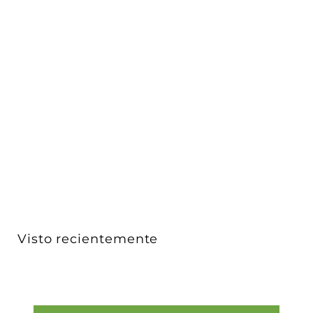
Mini spot negro para empotrar 3W 8° 85-265V
opciones c...
iLumileds
$ 449
$
00
4
4
9
.
0
Visto recientemente
0