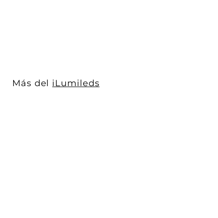
iLumileds
$ 449
$
00
4
4
9
.
0
Más del
iLumileds
0