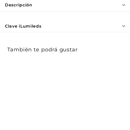
Γ
Descripción
Clave iLumileds
También te podrá gustar
Mini spot negro para
empotrar 3W 8° 85-265V
opciones c...