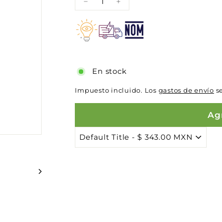
−
+
En stock
Impuesto incluido. Los
gastos de envío
se
Agr