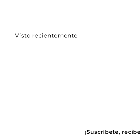
4
3
.
0
0
Visto recientemente
¡Suscríbete, recib