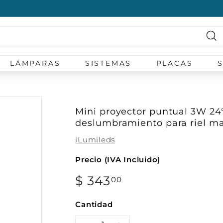
diapositivas
pausa
Bu
LÁMPARAS
SISTEMAS
PLACAS
Mini proyector puntual 3W 24°
deslumbramiento para riel ma
iLumileds
Precio (IVA Incluido)
Precio
$ 343
$
00
habitual
343.00
Cantidad