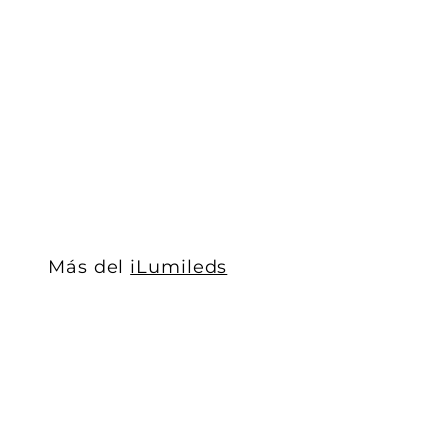
Mini proyector puntual 3W 24° luz cálida (3000K) 48
iLumileds
$ 343
$
00
3
4
3
.
0
0
Más del
iLumileds