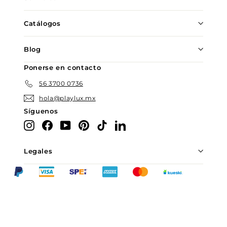
Catálogos
Blog
Ponerse en contacto
56 3700 0736
hola@playlux.mx
Síguenos
Instagram
Facebook
YouTube
Pinterest
TikTok
LinkedIn
Legales
Chatea con nosotros