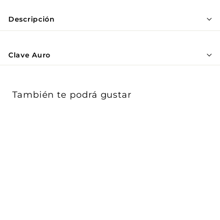
Γ
Descripción
Clave Auro
También te podrá gustar
OFERTA
Luminario de
sobreponer muro MACA