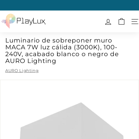
Ir
directamente
diapositivas
al
P
pausa
contenido
l
N
a
Luminario de sobreponer muro
y
MACA 7W luz cálida (3000K), 100-
L
240V, acabado blanco o negro de
u
AURO Lighting
x
AURO Lighting