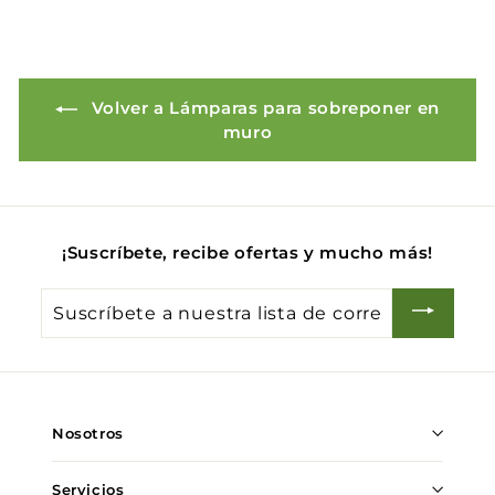
e
t
r
u
t
a
a
l
Volver a Lámparas para sobreponer en
muro
¡Suscríbete, recibe ofertas y mucho más!
Suscríbete
a
nuestra
lista
de
Nosotros
correo
Servicios