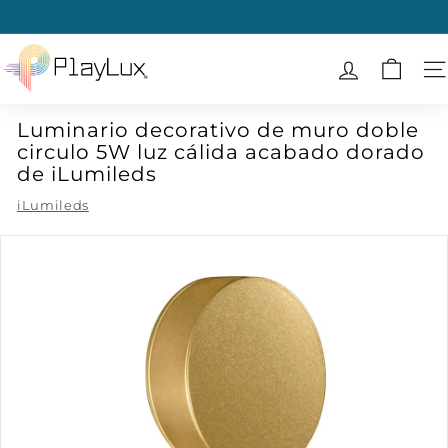
Ir
directamente
diapositivas
al
P
pausa
contenido
l
N
a
Luminario decorativo de muro doble
y
circulo 5W luz cálida acabado dorado
L
de iLumileds
u
iLumileds
x