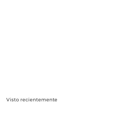
Luminario decorativo de muro doble circulo 5W luz
cáli...
iLumileds
$ 1,373
D
00
De
e
Acabado
$
1
,
3
Visto recientemente
7
3