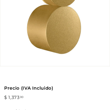
Precio (IVA Incluido)
Precio
$ 1,373
$
00
habitual
1,373.00