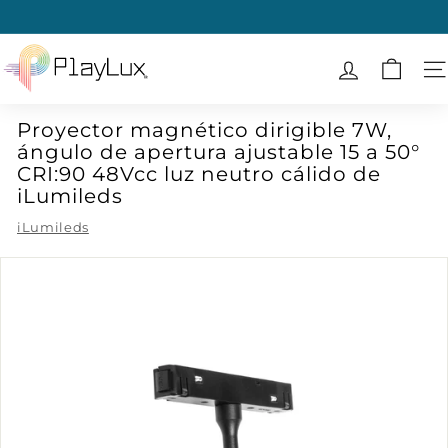
Ir
directamente
diapositivas
al
P
pausa
contenido
l
N
a
Proyector magnético dirigible 7W,
y
ángulo de apertura ajustable 15 a 50°
L
CRI:90 48Vcc luz neutro cálido de
u
iLumileds
x
iLumileds