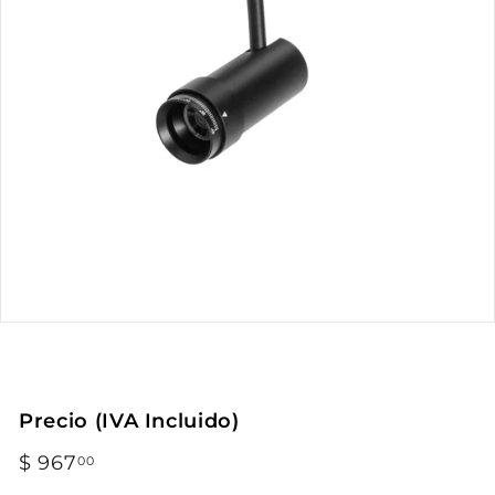
Precio (IVA Incluido)
Precio
$ 967
$
00
habitual
967.00