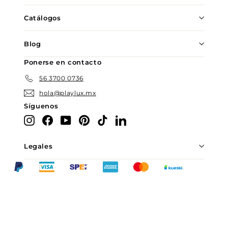
Catálogos
Blog
Ponerse en contacto
56 3700 0736
hola@playlux.mx
Síguenos
Instagram
Facebook
YouTube
Pinterest
TikTok
LinkedIn
Legales
Chatea con nosotros