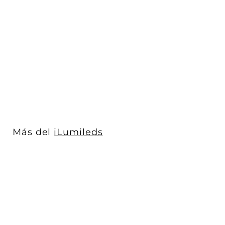
Proyector magnético
dirigible 7W, ángulo de
apertura a...
iLumileds
$ 967
$
00
9
6
7
.
0
Más del
iLumileds
0