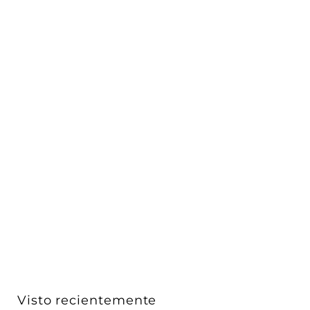
Proyector magnético dirigible 7W, ángulo de
apertura a...
iLumileds
$ 967
$
00
9
6
7
.
0
Visto recientemente
0