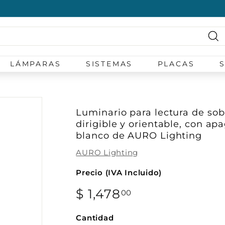
diapositivas
pausa
Bu
LÁMPARAS
SISTEMAS
PLACAS
Luminario para lectura de so
dirigible y orientable, con a
blanco de AURO Lighting
AURO Lighting
Precio (IVA Incluido)
Precio
$ 1,478
$
00
habitual
1,478.00
Cantidad