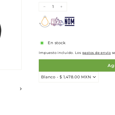
−
+
En stock
Impuesto incluido. Los
gastos de envío
se
Agr