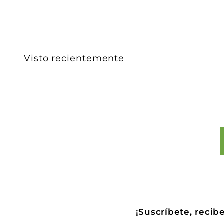
,
4
7
8
Visto recientemente
.
0
0
¡Suscríbete, recib