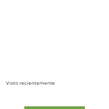
Cople de unión 180°, electrificado acabado negro,
para...
iLumileds
$ 149
$
00
1
4
9
.
0
Visto recientemente
0