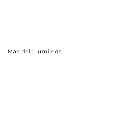
iLumileds
$ 149
$
00
1
4
9
.
0
Más del
iLumileds
0