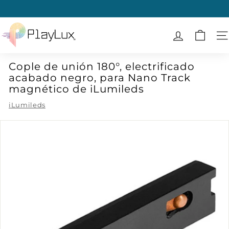
Ir
directamente
diapositivas
al
P
pausa
contenido
l
N
a
Cople de unión 180°, electrificado
y
acabado negro, para Nano Track
L
magnético de iLumileds
u
iLumileds
x