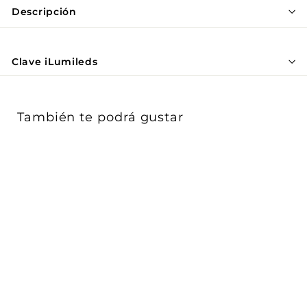
Γ
Descripción
Clave iLumileds
También te podrá gustar
Cople de unión 180°,
electrificado acabado
negro, para...