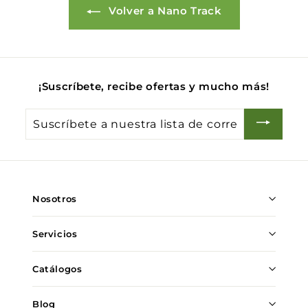
Volver a Nano Track
¡Suscríbete, recibe ofertas y mucho más!
Suscríbete
a
nuestra
lista
de
Nosotros
correo
Servicios
Catálogos
Blog