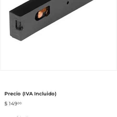
Precio (IVA Incluido)
Precio
$ 149
$
00
habitual
149.00