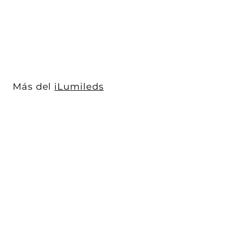
iLumileds
$ 1,223
$
00
1
,
2
2
3
Más del
iLumileds
.
0
0