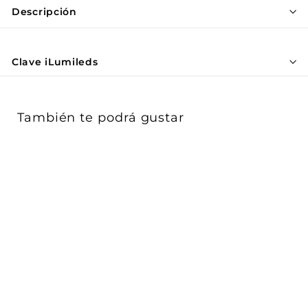
Γ
Descripción
Clave iLumileds
También te podrá gustar
Luminario luz difusa
para Nano Track 7W 60°
luz cálida...