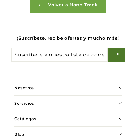
Volver a Nano Track
¡Suscríbete, recibe ofertas y mucho más!
Suscríbete
a
nuestra
lista
de
Nosotros
correo
Servicios
Catálogos
Blog