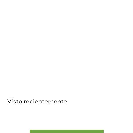
Luminario luz difusa para Nano Track 7W 60° luz
cálida...
iLumileds
$ 1,223
$
00
1
,
2
2
3
Visto recientemente
.
0
0