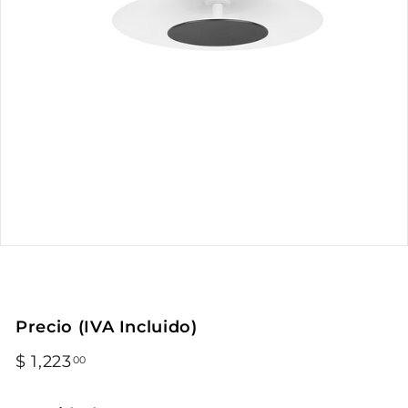
Precio (IVA Incluido)
Precio
$ 1,223
$
00
habitual
1,223.00