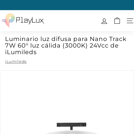
Ir
directamente
diapositivas
al
P
pausa
contenido
l
N
a
Luminario luz difusa para Nano Track
y
7W 60° luz cálida (3000K) 24Vcc de
L
iLumileds
u
iLumileds
x