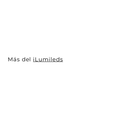
cálida (...
iLumileds
$ 571
$
00
5
7
1
.
0
Más del
iLumileds
0