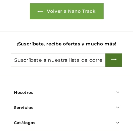
Volver a Nano Track
¡Suscríbete, recibe ofertas y mucho más!
Suscríbete
a
nuestra
lista
de
Nosotros
correo
Servicios
Catálogos