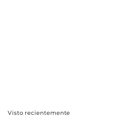
Cilíndro suspender para Nano Track 2W 24° luz cálida
(...
iLumileds
$ 571
$
00
5
7
1
.
0
Visto recientemente
0