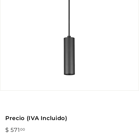
Precio (IVA Incluido)
Precio
$ 571
$
00
habitual
571.00