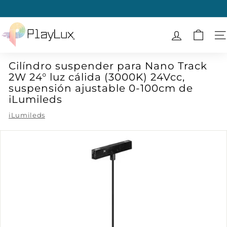
Ir
directamente
diapositivas
al
P
pausa
contenido
l
N
a
Cilíndro suspender para Nano Track
y
2W 24° luz cálida (3000K) 24Vcc,
L
suspensión ajustable 0-100cm de
u
iLumileds
x
iLumileds