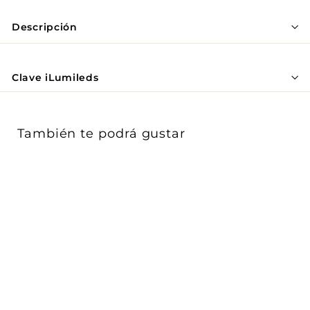
Γ
Descripción
Clave iLumileds
También te podrá gustar
Cilíndro suspender para
Nano Track 2W 24° luz