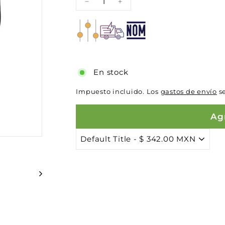
−
+
En stock
Impuesto incluido. Los
gastos de envío
se
Agr