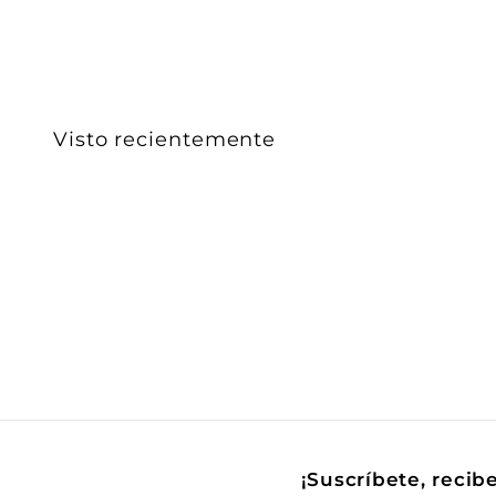
4
2
.
0
0
Visto recientemente
¡Suscríbete, recib