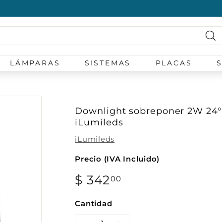
diapositivas
pausa
Bu
LÁMPARAS
SISTEMAS
PLACAS
Downlight sobreponer 2W 24° 
iLumileds
iLumileds
Precio (IVA Incluido)
Precio
$ 342
$
00
habitual
342.00
Cantidad