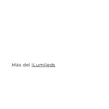
Downlight sobreponer 2W 24° luz cálida (3000K) 24
iLumileds
$ 342
$
00
3
4
2
.
0
0
Más del
iLumileds