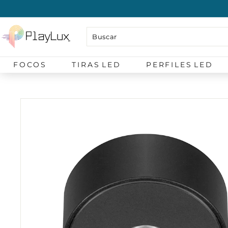
Ir
directamente
P
al
l
contenido
a
FOCOS
TIRAS LED
PERFILES LED
y
L
u
x