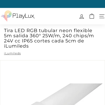
Ir
directamente
diapositivas
al
P
pausa
contenido
l
N
a
Tira LED RGB tubular neon flexible
y
5m salida 360° 25W/m, 240 chips/m
L
24V cc IP65 cortes cada 5cm de
u
iLumileds
x
iLumileds