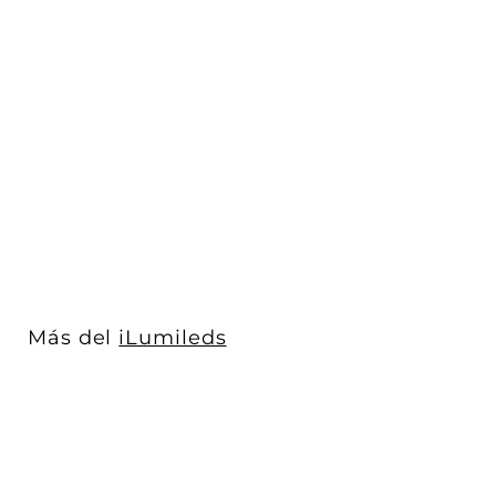
Tira LED RGB tubular
neon flexible 5m salida
360° 25W/...
iLumileds
$ 8,156
$
00
8
,
1
5
6
Más del
iLumileds
.
0
0