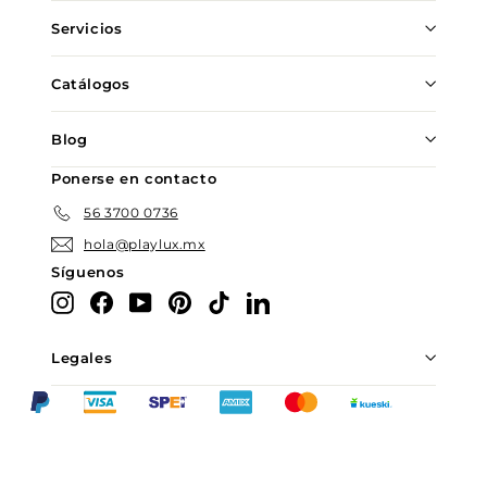
Servicios
Catálogos
Blog
Ponerse en contacto
56 3700 0736
hola@playlux.mx
Síguenos
Instagram
Facebook
YouTube
Pinterest
TikTok
LinkedIn
Legales