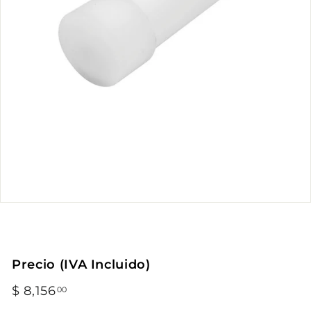
Precio (IVA Incluido)
Precio
$ 8,156
$
00
habitual
8,156.00