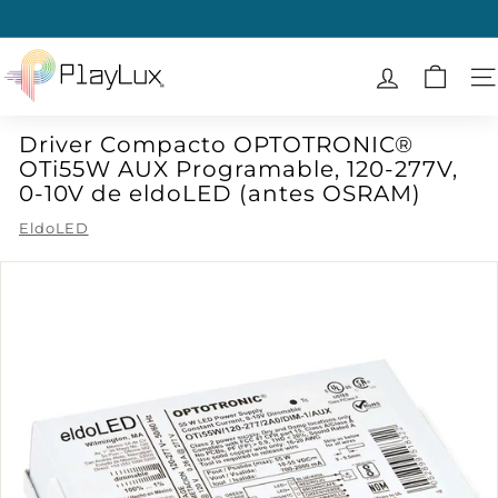
Ir
directamente
diapositivas
al
P
pausa
contenido
l
N
a
Driver Compacto OPTOTRONIC®
y
OTi55W AUX Programable, 120-277V,
L
0-10V de eldoLED (antes OSRAM)
u
EldoLED
x