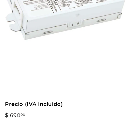
Precio (IVA Incluido)
Precio
$ 690
$
00
habitual
690.00