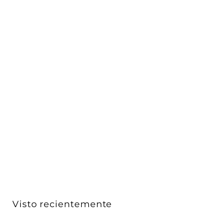
Driver Compacto OPTOTRONIC® OTi55W AUX
Programable, 12...
eldoLED
$ 690
D
00
De
e
$
6
9
0
Visto recientemente
.
0