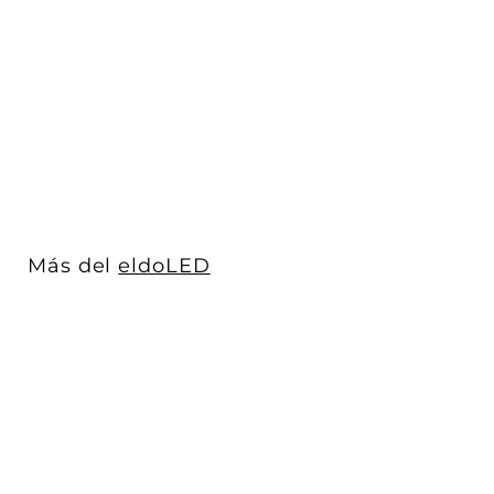
Driver Compacto
OPTOTRONIC® OTi55W
AUX Programable, 12...
eldoLED
$ 690
D
00
De
e
$
6
9
0
Más del
eldoLED
.
0
0