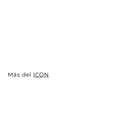
Panel LED Backlit 40W
60.3x60.3cm color de
luz fría (6...
ICON
$ 469
$
00
4
6
9
.
0
Más del
ICON
0