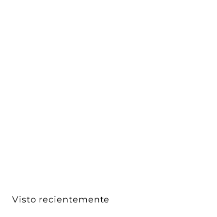
Panel LED Backlit 40W 60.3x60.3cm color de luz fría
(6...
ICON
$ 469
$
00
4
6
9
.
0
Visto recientemente
0