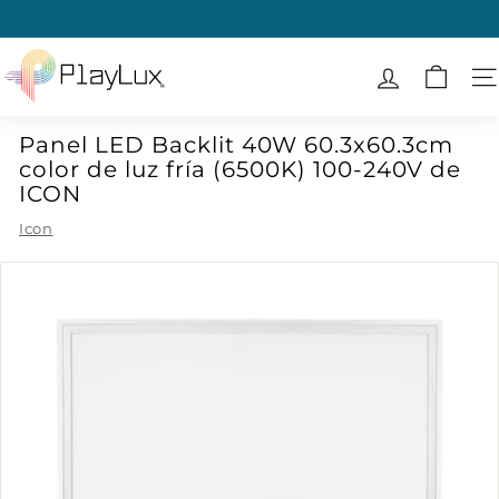
Ir
directamente
diapositivas
al
P
pausa
contenido
l
N
a
Panel LED Backlit 40W 60.3x60.3cm
y
color de luz fría (6500K) 100-240V de
L
ICON
u
Icon
x