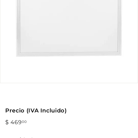
Precio (IVA Incluido)
Precio
$ 469
$
00
habitual
469.00