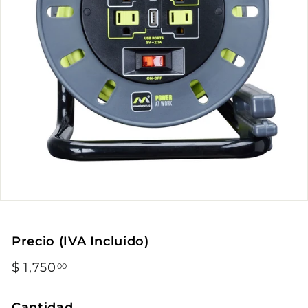
Precio (IVA Incluido)
Precio
$ 1,750
$
00
habitual
1,750.00
Cantidad