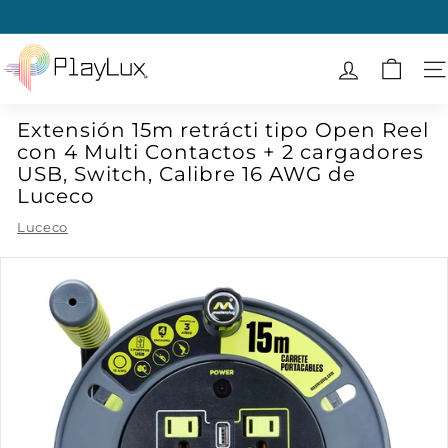
Ir
directamente
diapositivas
al
P
pausa
contenido
l
N
a
Extensión 15m retrácti tipo Open Reel
y
con 4 Multi Contactos + 2 cargadores
L
USB, Switch, Calibre 16 AWG de
u
Luceco
x
Luceco