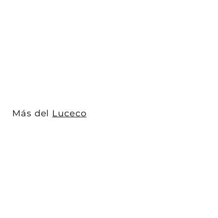
Extensión 15m retrácti
tipo Open Reel con 4
Multi Cont...
Luceco
$ 1,750
$
00
1
,
7
5
0
Más del
Luceco
.
0
0