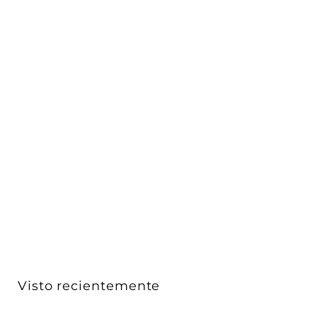
Extensión 15m retrácti tipo Open Reel con 4 Multi
Cont...
Luceco
$ 1,750
$
00
1
,
7
5
0
Visto recientemente
.
0