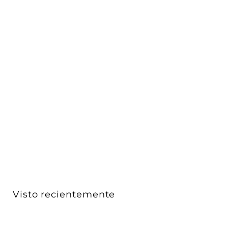
Extensión 30m enrollable tipo Open Metal Reel con 4
Mu...
Luceco
$ 3,110
$
00
3
,
1
1
0
Visto recientemente
.
0
0