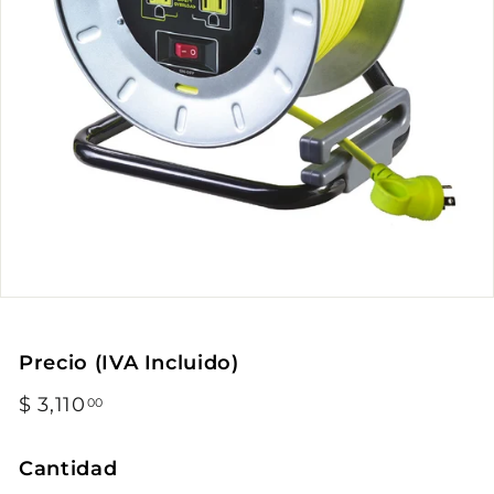
Precio (IVA Incluido)
Precio
$ 3,110
$
00
habitual
3,110.00
Cantidad