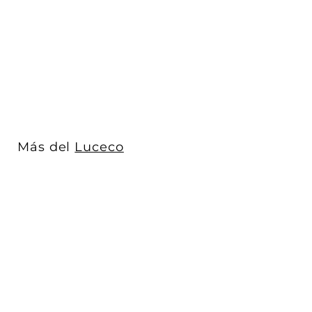
enrollable tipo Open
Metal Reel con 4 Mu...
Luceco
$ 3,110
$
00
3
,
1
1
0
Más del
Luceco
.
0
0