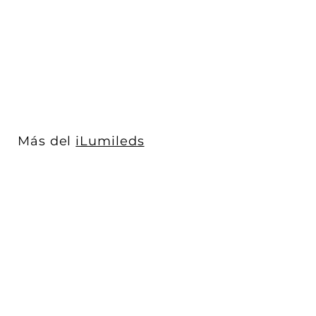
48Vcc cam...
iLumileds
$ 804
$
00
8
0
4
.
0
Más del
iLumileds
0