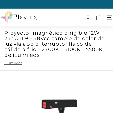
Ir
directamente
diapositivas
al
P
pausa
contenido
l
N
a
Proyector magnético dirigible 12W
y
24° CRI:90 48Vcc cambio de color de
L
luz vía app o iterruptor físico de
u
cálido a frío - 2700K - 4100K - 5500K,
x
de iLumileds
iLumileds