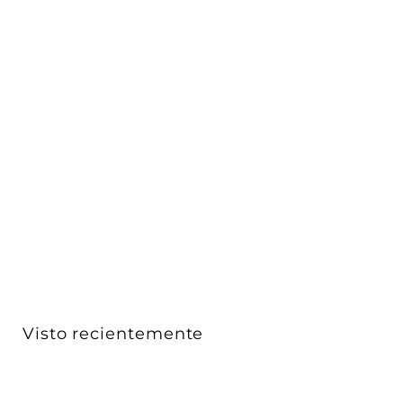
AGOTADO
Proyector magnético dirigible 12W 24° CRI:90 48Vcc
cam...
iLumileds
$ 804
$
00
8
0
4
.
0
Visto recientemente
0