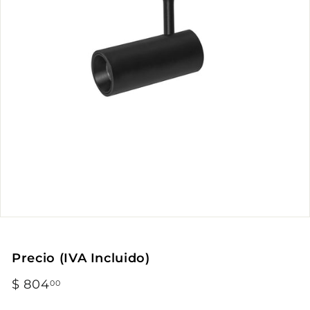
Precio (IVA Incluido)
Precio
$ 804
$
00
habitual
804.00