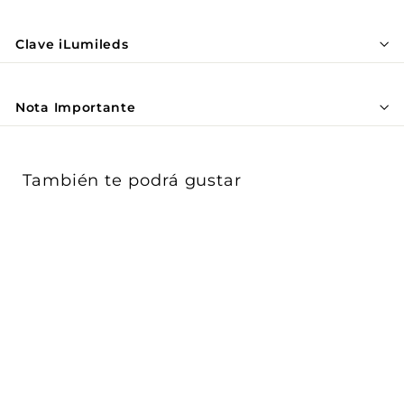
Γ
Clave iLumileds
Nota Importante
También te podrá gustar
AGOTADO
Proyector magnético
dirigible 12W 24° CRI:90