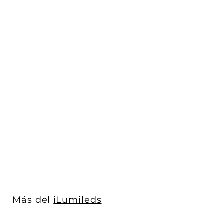
Γ
Riel magnético negro
profundo para empotrar
(tabla roc...
iLumileds
$ 1,939
$
00
1
,
9
3
9
Más del
iLumileds
.
0