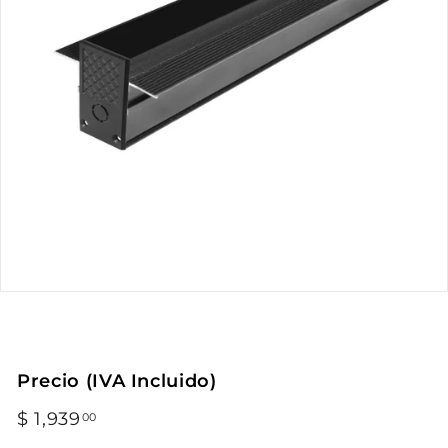
Precio (IVA Incluido)
Precio
$ 1,939
$
00
habitual
1,939.00