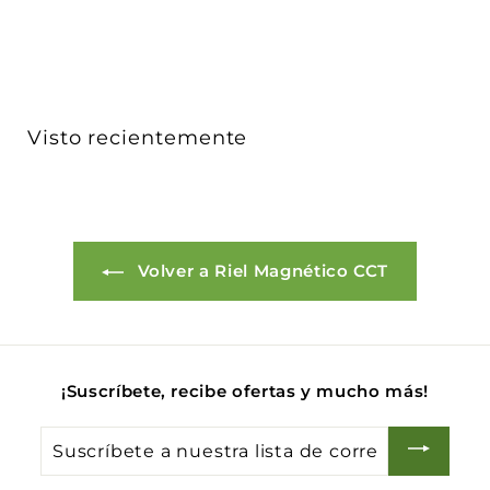
1
,
9
3
9
Visto recientemente
.
0
0
Volver a Riel Magnético CCT
¡Suscríbete, recibe ofertas y mucho más!
Suscríbete
a