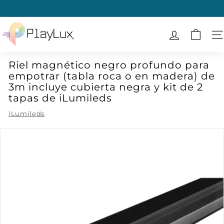
Ir
directamente
diapositivas
al
P
pausa
contenido
l
N
a
Riel magnético negro profundo para
y
empotrar (tabla roca o en madera) de
L
3m incluye cubierta negra y kit de 2
u
tapas de iLumileds
x
iLumileds