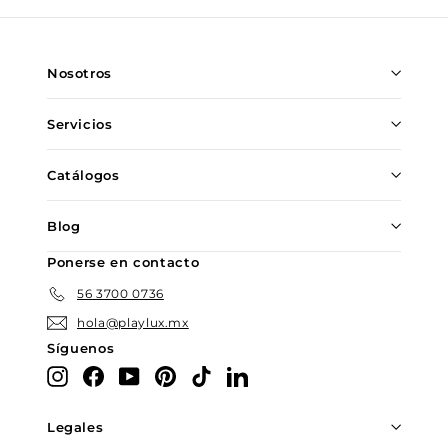
nuestra
lista
de
Nosotros
correo
Servicios
Catálogos
Blog
Ponerse en contacto
56 3700 0736
hola@playlux.mx
Síguenos
Instagram
Facebook
YouTube
Pinterest
TikTok
LinkedIn
Legales