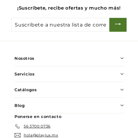
¡Suscríbete, recibe ofertas y mucho más!
Suscríbete
a
nuestra
lista
de
Nosotros
correo
Servicios
Catálogos
Blog
Ponerse en contacto
56 3700 0736
hola@playlux.mx