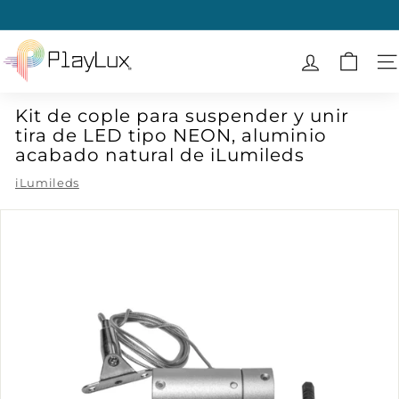
Ir
directamente
diapositivas
al
P
pausa
contenido
l
N
a
Kit de cople para suspender y unir
y
tira de LED tipo NEON, aluminio
L
acabado natural de iLumileds
u
iLumileds
x