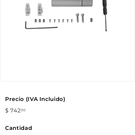
Precio (IVA Incluido)
Precio
$ 742
$
00
habitual
742.00
Cantidad