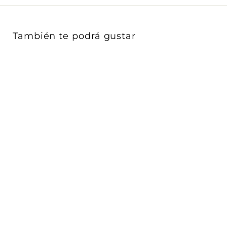
Γ
También te podrá gustar
Kit de cople para
suspender y unir tira de
LED tipo NE...
iLumileds
$ 742
$
00
7
4