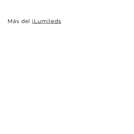
2
.
0
Más del
iLumileds
0