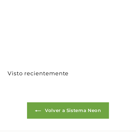
Kit de cople para suspender y unir tira de LED tipo
NE...
iLumileds
$ 742
$
00
7
4
2
.
0
Visto recientemente
0
Volver a Sistema Neon