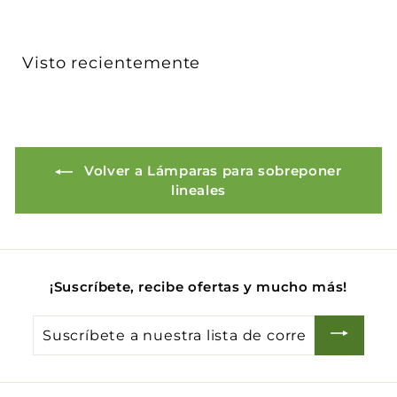
9
2
9
Visto recientemente
.
0
0
Volver a Lámparas para sobreponer
lineales
¡Suscríbete, recibe ofertas y mucho más!
Suscríbete
a
nuestra