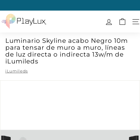
Ir
directamente
diapositivas
al
P
pausa
contenido
l
N
a
Luminario Skyline acabo Negro 10m
y
para tensar de muro a muro, líneas
L
de luz directa o indirecta 13w/m de
u
iLumileds
x
iLumileds