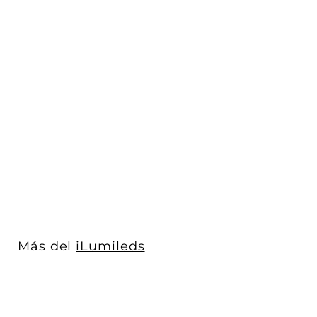
AGOTADO
Luminario Skyline
acabo Negro 10m para
tensar de muro ...
iLumileds
$ 6,929
$
00
6
,
9
2
9
Más del
iLumileds
.
0
0