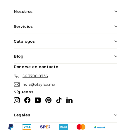
lista
de
Nosotros
correo
Servicios
Catálogos
Blog
Ponerse en contacto
56 3700 0736
hola@playlux.mx
Síguenos
Instagram
Facebook
YouTube
Pinterest
TikTok
LinkedIn
Legales