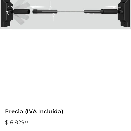
Precio (IVA Incluido)
Precio
$ 6,929
$
00
habitual
6,929.00