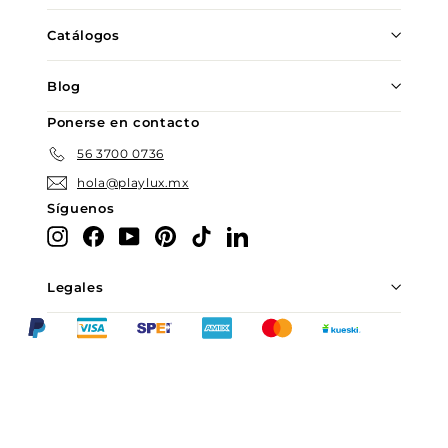
Catálogos
Blog
Ponerse en contacto
56 3700 0736
hola@playlux.mx
Síguenos
Instagram
Facebook
YouTube
Pinterest
TikTok
LinkedIn
Legales
Chatea con nosotros