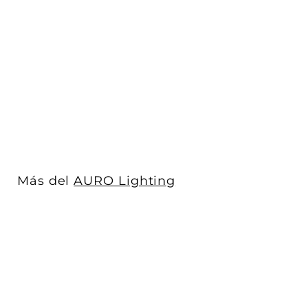
Tira LED UP STRIP PLUS
20W/m 24V con 300
chips/m rollo...
AURO Lighting
$ 2,126
$
00
2
,
1
2
6
Más del
AURO Lighting
.
0
0