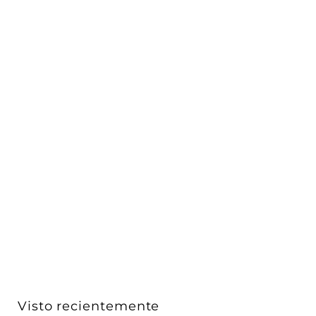
Tira LED UP STRIP PLUS 20W/m 24V con 300 chips/m
rollo...
AURO Lighting
$ 2,126
$
00
2
,
1
2
6
Visto recientemente
.