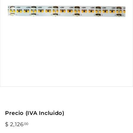
Precio (IVA Incluido)
Precio
$ 2,126
$
00
habitual
2,126.00