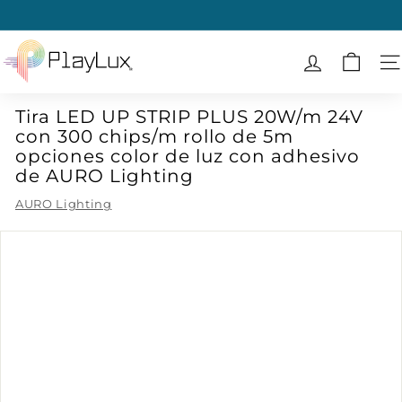
Ir
directamente
diapositivas
al
P
pausa
contenido
l
N
a
Tira LED UP STRIP PLUS 20W/m 24V
y
con 300 chips/m rollo de 5m
L
opciones color de luz con adhesivo
u
de AURO Lighting
x
AURO Lighting