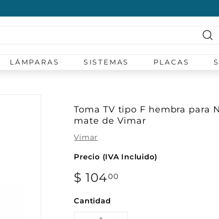
diapositivas
pausa
Bu
LÁMPARAS
SISTEMAS
PLACAS
Toma TV tipo F hembra para 
mate de Vimar
Vimar
Precio (IVA Incluido)
Precio
$ 104
$
00
habitual
104.00
Cantidad