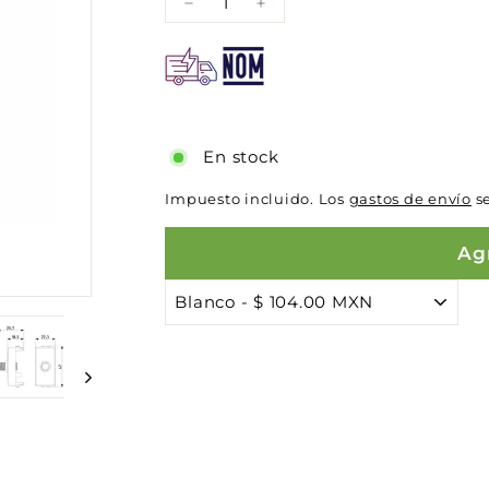
−
+
En stock
Impuesto incluido. Los
gastos de envío
se
Agr