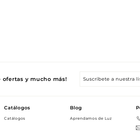
Suscríbete
e ofertas y mucho más!
a
nuestra
lista
Catálogos
Blog
P
de
Catálogos
Aprendamos de Luz
correo