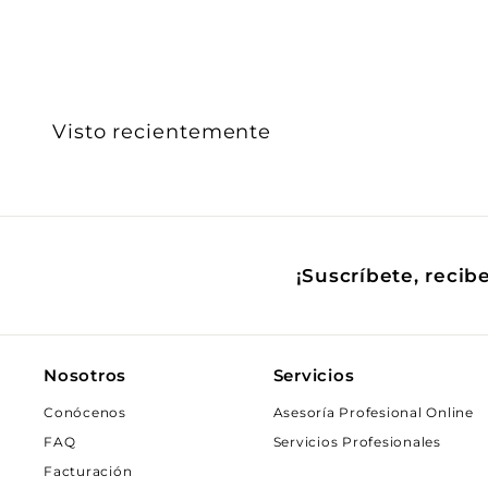
$
1
0
4
Visto recientemente
.
0
0
¡Suscríbete, recib
Nosotros
Servicios
Conócenos
Asesoría Profesional Online
FAQ
Servicios Profesionales
Facturación