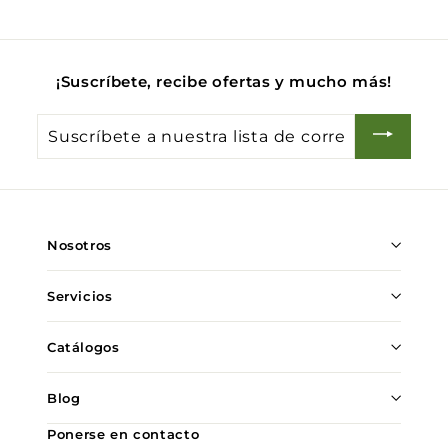
0
0
¡Suscríbete, recibe ofertas y mucho más!
Suscríbete
a
nuestra
lista
de
Nosotros
correo
Servicios
Catálogos
Blog
Ponerse en contacto