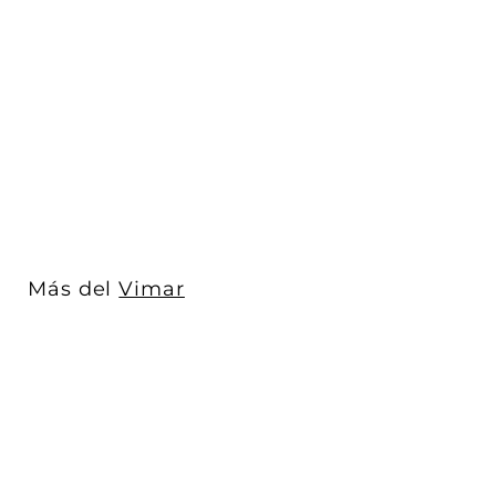
Placa Plata Mate
fabricada en
tecnopolímero, línea
Nev...
Vimar
$ 120
D
00
De
e
$
1
2
0
Más del
Vimar
.
0
0