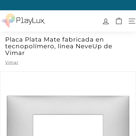
Ir
directamente
diapositivas
al
P
pausa
contenido
l
N
a
Placa Plata Mate fabricada en
y
tecnopolímero, línea NeveUp de
L
Vimar
u
Vimar
x