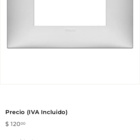
Precio (IVA Incluido)
Precio
$ 120
$
00
habitual
120.00