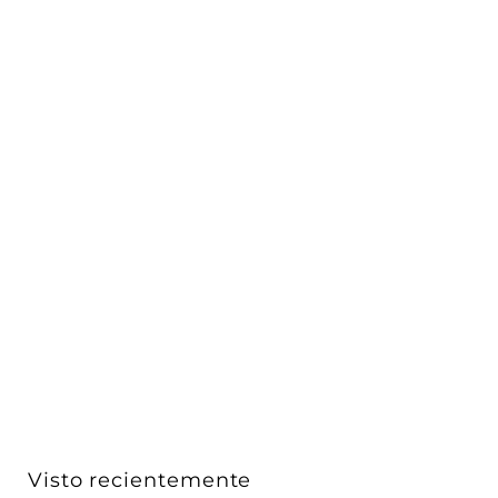
Placa Plata Mate fabricada en tecnopolímero, línea
Nev...
Vimar
$ 120
D
00
De
e
$
1
2
0
Visto recientemente
.